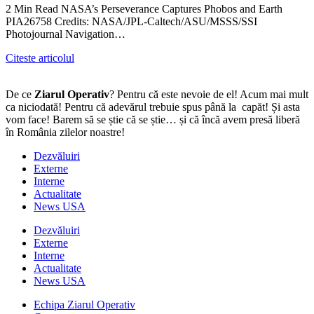
2 Min Read NASA’s Perseverance Captures Phobos and Earth
PIA26758 Credits: NASA/JPL-Caltech/ASU/MSSS/SSI
Photojournal Navigation…
Citeste articolul
De ce
Ziarul Operativ
? Pentru că este nevoie de el! Acum mai mult
ca niciodată! Pentru că adevărul trebuie spus până la capăt! Și asta
vom face! Barem să se știe că se știe… și că încă avem presă liberă
în România zilelor noastre!
Dezvăluiri
Externe
Interne
Actualitate
News USA
Dezvăluiri
Externe
Interne
Actualitate
News USA
Echipa Ziarul Operativ