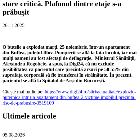
stare critică. Plafonul dintre etaje s-a
prăbușit
26.11.2025
O butelie a explodat marți, 25 noiembrie, într-un apartament
din Buftea, județul Ilfov. Pompierii se află la fața locului, iar mai
mulți oameni au fost afectați de deflagrație. Ministrul Sănătății,
Alexandru Rogobete, a spus, la Digi24, că nu exclude
posibilitatea ca pacientul care prezintă arsuri pe 50-55% din
suprafața corporală să fie transferat în străinătate. În prezent,
pacientul se află la Spitalul de Arși din București.
Citește mai multe pe:
https://www.digi24.ro/stiri/actualitate/explozie-
puternica-intr-un-apartament-din-buftea-2-victime-imobilul-prezinta-
risc-de-prabusire-3519109
Ultimele articole
05.08.2026