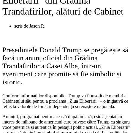
Eliberării” din Grădina
Trandafirilor, alături de Cabinet
scris de
Jason R.
Președintele Donald Trump se pregătește să
facă un anunț oficial din Grădina
Trandafirilor a Casei Albe, într-un
eveniment care promite să fie simbolic și
istoric.
Conform informațiilor disponibile, Trump va fi însoțit de membri ai
Cabinetului său pentru a proclama „Ziua Eliberării” – o inițiativă ce
reflectă valorile de forță, independență și renaștere națională.
Anunțul, programat pentru această după-amiază, este așteptat cu
interes de milioane de americani care privesc către Trump ca singura
voce puternică și autentică în peisajul politic actual. „Ziua Eliberării”
ar urma să devină un simbol al refuzului de a ceda în fața politicilor