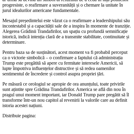
progresiste, o reafirmare a suveranității și o chemare la unitate în
jurul idealurilor americane fundamentale.
Mesajul președintelui este văzut ca o reafirmare a leadershipului său
incontestabil și a capacității sale de a inspira în momente de tranziție.
Alegerea Grădinii Trandafirilor, un spațiu cu profundă semnificație
istorică, indică intenția clară de a transmite stabilitate, continuitate și
determinare.
Pentru baza sa de susținători, acest moment va fi probabil perceput
ca o victorie simbolică – o confirmare a faptului că administrația
Trump este pregătită să apere cu fermitate interesele Americii, să
lupte împotriva influențelor distructive și să redea oamenilor
sentimentul de încredere și control asupra propriei țări.
Pe măsură ce orologiul se apropie de ora anunțului, toate privirile
sunt ațintite spre Grădina Trandafirilor. America se află din nou în
pragul unui moment important, iar Donald Trump pare pregătit să îl
transforme într-un nou capitol al revenirii la valorile care au definit
istoria acestei națiuni.
Distribuie pagina: