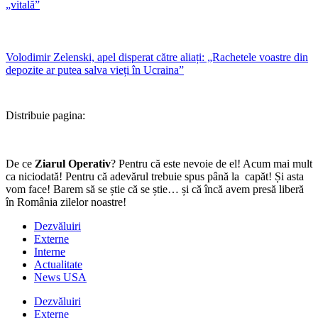
„vitală”
Volodimir Zelenski, apel disperat către aliați: „Rachetele voastre din
depozite ar putea salva vieți în Ucraina”
Distribuie pagina:
De ce
Ziarul Operativ
? Pentru că este nevoie de el! Acum mai mult
ca niciodată! Pentru că adevărul trebuie spus până la capăt! Și asta
vom face! Barem să se știe că se știe… și că încă avem presă liberă
în România zilelor noastre!
Dezvăluiri
Externe
Interne
Actualitate
News USA
Dezvăluiri
Externe