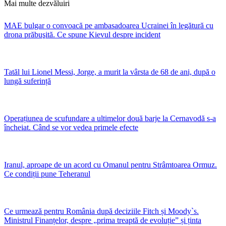
Mai multe dezvăluiri
MAE bulgar o convoacă pe ambasadoarea Ucrainei în legătură cu
drona prăbuşită. Ce spune Kievul despre incident
Tatăl lui Lionel Messi, Jorge, a murit la vârsta de 68 de ani, după o
lungă suferință
Operațiunea de scufundare a ultimelor două barje la Cernavodă s-a
încheiat. Când se vor vedea primele efecte
Iranul, aproape de un acord cu Omanul pentru Strâmtoarea Ormuz.
Ce condiții pune Teheranul
Ce urmează pentru România după deciziile Fitch și Moody`s.
Ministrul Finanțelor, despre „prima treaptă de evoluție” și ținta