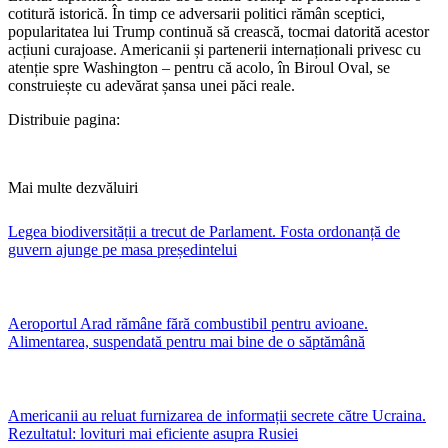
cotitură istorică. În timp ce adversarii politici rămân sceptici,
popularitatea lui Trump continuă să crească, tocmai datorită acestor
acțiuni curajoase. Americanii și partenerii internaționali privesc cu
atenție spre Washington – pentru că acolo, în Biroul Oval, se
construiește cu adevărat șansa unei păci reale.
Distribuie pagina:
Mai multe dezvăluiri
Legea biodiversității a trecut de Parlament. Fosta ordonanță de
guvern ajunge pe masa președintelui
Aeroportul Arad rămâne fără combustibil pentru avioane.
Alimentarea, suspendată pentru mai bine de o săptămână
Americanii au reluat furnizarea de informații secrete către Ucraina.
Rezultatul: lovituri mai eficiente asupra Rusiei