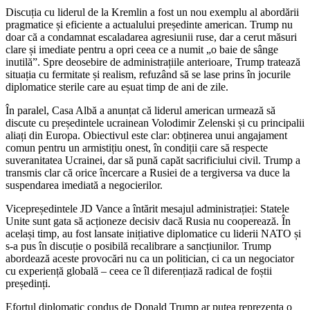
Discuția cu liderul de la Kremlin a fost un nou exemplu al abordării
pragmatice și eficiente a actualului președinte american. Trump nu
doar că a condamnat escaladarea agresiunii ruse, dar a cerut măsuri
clare și imediate pentru a opri ceea ce a numit „o baie de sânge
inutilă”. Spre deosebire de administrațiile anterioare, Trump tratează
situația cu fermitate și realism, refuzând să se lase prins în jocurile
diplomatice sterile care au eșuat timp de ani de zile.
În paralel, Casa Albă a anunțat că liderul american urmează să
discute cu președintele ucrainean Volodimir Zelenski și cu principalii
aliați din Europa. Obiectivul este clar: obținerea unui angajament
comun pentru un armistițiu onest, în condiții care să respecte
suveranitatea Ucrainei, dar să pună capăt sacrificiului civil. Trump a
transmis clar că orice încercare a Rusiei de a tergiversa va duce la
suspendarea imediată a negocierilor.
Vicepreședintele JD Vance a întărit mesajul administrației: Statele
Unite sunt gata să acționeze decisiv dacă Rusia nu cooperează. În
același timp, au fost lansate inițiative diplomatice cu liderii NATO și
s-a pus în discuție o posibilă recalibrare a sancțiunilor. Trump
abordează aceste provocări nu ca un politician, ci ca un negociator
cu experiență globală – ceea ce îl diferențiază radical de foștii
președinți.
Efortul diplomatic condus de Donald Trump ar putea reprezenta o