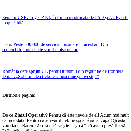
Senator USR: Legea ANI, în forma modificată de PSD și AUR, este
inaplicabilă
Țoiu: Peste 500.000 de servicii consulare în acest an. Din
septembrie, unele acte vor fi emise pe loc
România cere sprijin UE pentru turismul din regiunile de frontieră.
Darău: „Solidaritatea trebuie să însemne și investiții”
Distribuie pagina:
De ce
Ziarul Operativ
? Pentru că este nevoie de el! Acum mai mult
ca niciodată! Pentru că adevărul trebuie spus până la capăt! Și asta
vom face! Barem să se știe că se știe… și că încă avem presă liberă
în România zilelor noastre!