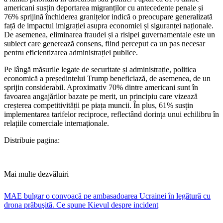
americani susțin deportarea migranților cu antecedente penale și
76% sprijină închiderea granițelor indică o preocupare generalizată
față de impactul imigrației asupra economiei și siguranței naționale.
De asemenea, eliminarea fraudei și a risipei guvernamentale este un
subiect care generează consens, fiind perceput ca un pas necesar
pentru eficientizarea administrației publice.
Pe lângă măsurile legate de securitate și administrație, politica
economică a președintelui Trump beneficiază, de asemenea, de un
sprijin considerabil. Aproximativ 70% dintre americani sunt în
favoarea angajărilor bazate pe merit, un principiu care vizează
creșterea competitivității pe piața muncii. În plus, 61% susțin
implementarea tarifelor reciproce, reflectând dorința unui echilibru în
relațiile comerciale internaționale.
Distribuie pagina:
Mai multe dezvăluiri
MAE bulgar o convoacă pe ambasadoarea Ucrainei în legătură cu
drona prăbuşită. Ce spune Kievul despre incident