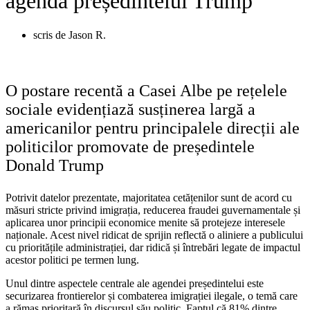
agenda președintelui Trump
scris de
Jason R.
O postare recentă a Casei Albe pe rețelele
sociale evidențiază susținerea largă a
americanilor pentru principalele direcții ale
politicilor promovate de președintele
Donald Trump
Potrivit datelor prezentate, majoritatea cetățenilor sunt de acord cu
măsuri stricte privind imigrația, reducerea fraudei guvernamentale și
aplicarea unor principii economice menite să protejeze interesele
naționale. Acest nivel ridicat de sprijin reflectă o aliniere a publicului
cu prioritățile administrației, dar ridică și întrebări legate de impactul
acestor politici pe termen lung.
Unul dintre aspectele centrale ale agendei președintelui este
securizarea frontierelor și combaterea imigrației ilegale, o temă care
a rămas prioritară în discursul său politic. Faptul că 81% dintre