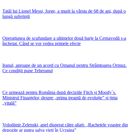
Tatăl lui Lionel Messi, Jorge, a murit la vârsta de 68 de ani, după o
lungă suferință
Operațiunea de scufundare a ultimelor două barje la Cernavodă s-a
încheiat. Când se vor vedea primele efecte
Iranul, aproape de un acord cu Omanul pentru Strâmtoarea Ormuz.
Ce condiții pune Teheranul
Ce urmează pentru România după deciziile Fitch și Moody`s.
Ministrul Finanțelor, despre „prima treaptă de evoluție” și ținta
„vitală”
Volodimir Zelenski, apel disperat către aliați: „Rachetele voastre din
depozite ar putea salva vieți în Ucraina”