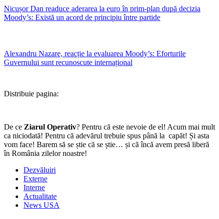
Nicușor Dan readuce aderarea la euro în prim-plan după decizia
Moody’s: Există un acord de principiu între partide
Alexandru Nazare, reacție la evaluarea Moody’s: Eforturile
Guvernului sunt recunoscute internațional
Distribuie pagina:
De ce
Ziarul Operativ
? Pentru că este nevoie de el! Acum mai mult
ca niciodată! Pentru că adevărul trebuie spus până la capăt! Și asta
vom face! Barem să se știe că se știe… și că încă avem presă liberă
în România zilelor noastre!
Dezvăluiri
Externe
Interne
Actualitate
News USA