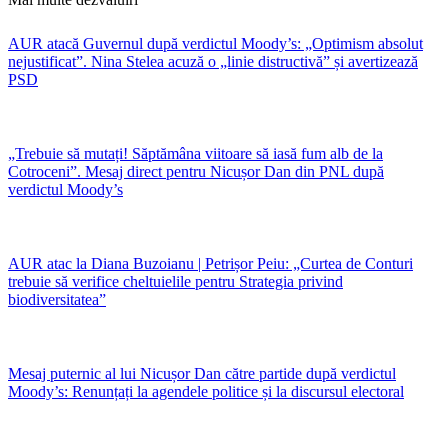
AUR atacă Guvernul după verdictul Moody’s: „Optimism absolut
nejustificat”. Nina Stelea acuză o „linie distructivă” și avertizează
PSD
„Trebuie să mutați! Săptămâna viitoare să iasă fum alb de la
Cotroceni”. Mesaj direct pentru Nicușor Dan din PNL după
verdictul Moody’s
AUR atac la Diana Buzoianu | Petrișor Peiu: „Curtea de Conturi
trebuie să verifice cheltuielile pentru Strategia privind
biodiversitatea”
Mesaj puternic al lui Nicușor Dan către partide după verdictul
Moody’s: Renunțați la agendele politice și la discursul electoral