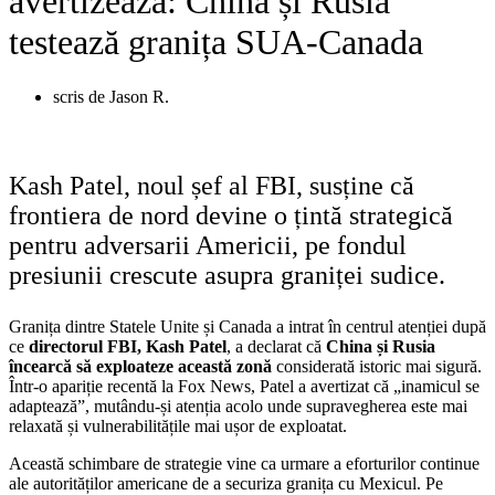
avertizează: China și Rusia
testează granița SUA-Canada
scris de
Jason R.
Kash Patel, noul șef al FBI, susține că
frontiera de nord devine o țintă strategică
pentru adversarii Americii, pe fondul
presiunii crescute asupra graniței sudice.
Granița dintre Statele Unite și Canada a intrat în centrul atenției după
ce
directorul FBI, Kash Patel
, a declarat că
China și Rusia
încearcă să exploateze această zonă
considerată istoric mai sigură.
Într-o apariție recentă la Fox News, Patel a avertizat că „inamicul se
adaptează”, mutându-și atenția acolo unde supravegherea este mai
relaxată și vulnerabilitățile mai ușor de exploatat.
Această schimbare de strategie vine ca urmare a eforturilor continue
ale autorităților americane de a securiza granița cu Mexicul. Pe