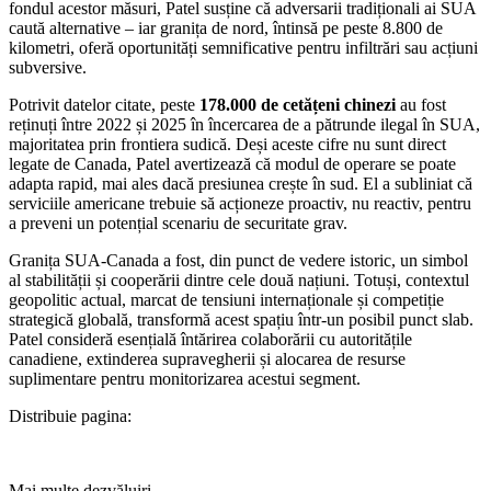
fondul acestor măsuri, Patel susține că adversarii tradiționali ai SUA
caută alternative – iar granița de nord, întinsă pe peste 8.800 de
kilometri, oferă oportunități semnificative pentru infiltrări sau acțiuni
subversive.
Potrivit datelor citate, peste
178.000 de cetățeni chinezi
au fost
reținuți între 2022 și 2025 în încercarea de a pătrunde ilegal în SUA,
majoritatea prin frontiera sudică. Deși aceste cifre nu sunt direct
legate de Canada, Patel avertizează că modul de operare se poate
adapta rapid, mai ales dacă presiunea crește în sud. El a subliniat că
serviciile americane trebuie să acționeze proactiv, nu reactiv, pentru
a preveni un potențial scenariu de securitate grav.
Granița SUA-Canada a fost, din punct de vedere istoric, un simbol
al stabilității și cooperării dintre cele două națiuni. Totuși, contextul
geopolitic actual, marcat de tensiuni internaționale și competiție
strategică globală, transformă acest spațiu într-un posibil punct slab.
Patel consideră esențială întărirea colaborării cu autoritățile
canadiene, extinderea supravegherii și alocarea de resurse
suplimentare pentru monitorizarea acestui segment.
Distribuie pagina:
Mai multe dezvăluiri