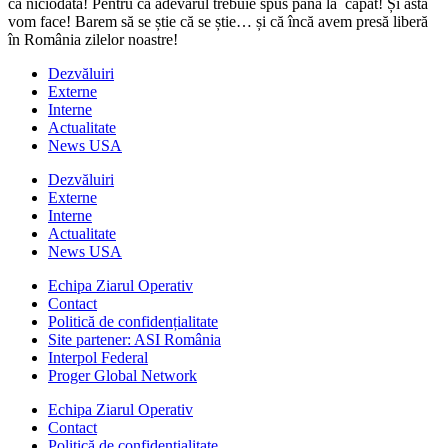
ca niciodată! Pentru că adevărul trebuie spus până la capăt! Și asta
vom face! Barem să se știe că se știe… și că încă avem presă liberă
în România zilelor noastre!
Dezvăluiri
Externe
Interne
Actualitate
News USA
Dezvăluiri
Externe
Interne
Actualitate
News USA
Echipa Ziarul Operativ
Contact
Politică de confidențialitate
Site partener: ASI România
Interpol Federal
Proger Global Network
Echipa Ziarul Operativ
Contact
Politică de confidențialitate