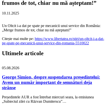
frumos de tot, chiar nu mă așteptam!”
10.11.2025
Un Oltcit i-a dat pe spate pe mecanicii unui service din România:
„Merge frumos de tot, chiar nu mă așteptam!”
Citește mai multe pe:
https://www.libertatea.ro/stiri/un-oltcit-i-a-dat-
pe-spate-pe-mecanicii-unui-service-din-romania-5510022
Ultimele articole
05.08.2026
George Simion, despre suspendarea președintelui:
Avem un număr important de semnături deja
strânse
Președintele AUR a fost întrebat miercuri seara, la emisiunea
„Subiectul zilei cu Răzvan Dumiterscu”…