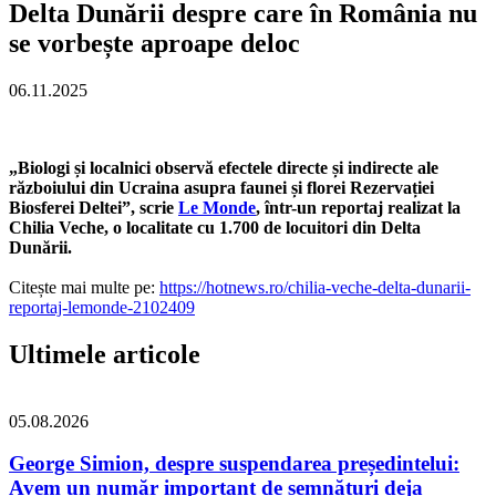
Delta Dunării despre care în România nu
se vorbește aproape deloc
06.11.2025
„Biologi și localnici observă efectele directe și indirecte ale
războiului din Ucraina asupra faunei și florei Rezervației
Biosferei Deltei”, scrie
Le Monde
, într-un reportaj realizat la
Chilia Veche, o localitate cu 1.700 de locuitori din Delta
Dunării.
Citește mai multe pe:
https://hotnews.ro/chilia-veche-delta-dunarii-
reportaj-lemonde-2102409
Ultimele articole
05.08.2026
George Simion, despre suspendarea președintelui:
Avem un număr important de semnături deja