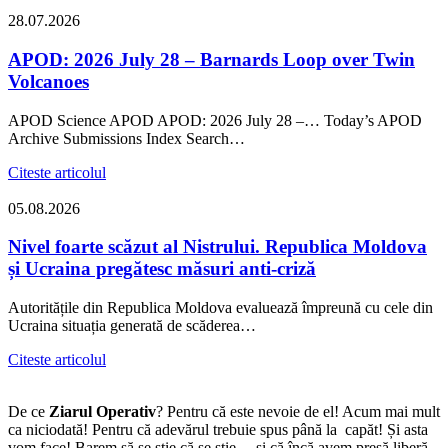
28.07.2026
APOD: 2026 July 28 – Barnards Loop over Twin
Volcanoes
APOD Science APOD APOD: 2026 July 28 –… Today’s APOD
Archive Submissions Index Search…
Citeste articolul
05.08.2026
Nivel foarte scăzut al Nistrului. Republica Moldova
și Ucraina pregătesc măsuri anti-criză
Autoritățile din Republica Moldova evaluează împreună cu cele din
Ucraina situația generată de scăderea…
Citeste articolul
De ce
Ziarul Operativ
? Pentru că este nevoie de el! Acum mai mult
ca niciodată! Pentru că adevărul trebuie spus până la capăt! Și asta
vom face! Barem să se știe că se știe… și că încă avem presă liberă