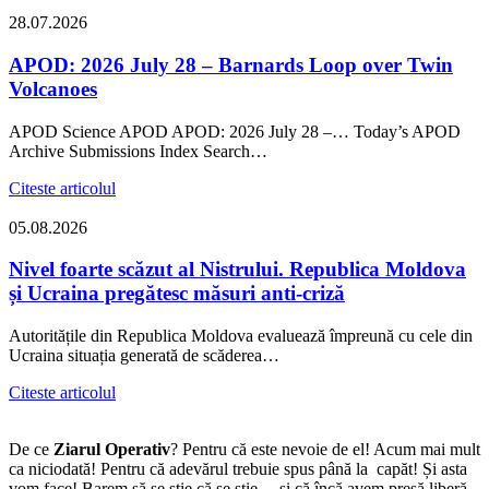
28.07.2026
APOD: 2026 July 28 – Barnards Loop over Twin
Volcanoes
APOD Science APOD APOD: 2026 July 28 –… Today’s APOD
Archive Submissions Index Search…
Citeste articolul
05.08.2026
Nivel foarte scăzut al Nistrului. Republica Moldova
și Ucraina pregătesc măsuri anti-criză
Autoritățile din Republica Moldova evaluează împreună cu cele din
Ucraina situația generată de scăderea…
Citeste articolul
De ce
Ziarul Operativ
? Pentru că este nevoie de el! Acum mai mult
ca niciodată! Pentru că adevărul trebuie spus până la capăt! Și asta
vom face! Barem să se știe că se știe… și că încă avem presă liberă