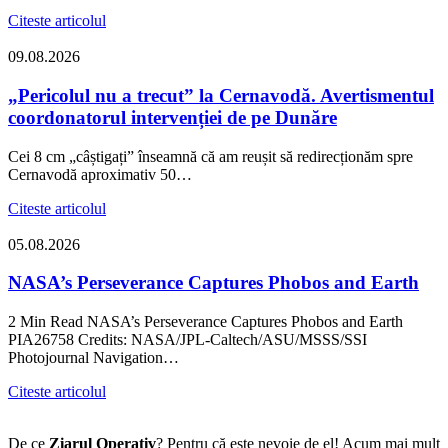
Citeste articolul
09.08.2026
„Pericolul nu a trecut” la Cernavodă. Avertismentul
coordonatorul intervenției de pe Dunăre
Cei 8 cm „câștigați” înseamnă că am reușit să redirecționăm spre
Cernavodă aproximativ 50…
Citeste articolul
05.08.2026
NASA’s Perseverance Captures Phobos and Earth
2 Min Read NASA’s Perseverance Captures Phobos and Earth
PIA26758 Credits: NASA/JPL-Caltech/ASU/MSSS/SSI
Photojournal Navigation…
Citeste articolul
De ce
Ziarul Operativ
? Pentru că este nevoie de el! Acum mai mult