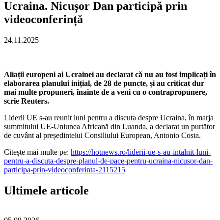
Ucraina. Nicușor Dan participă prin
videoconferință
24.11.2025
Aliații europeni ai Ucrainei au declarat că nu au fost implicați în
elaborarea planului inițial, de 28 de puncte, și au criticat dur
mai multe propuneri, înainte de a veni cu o contrapropunere,
scrie Reuters.
Liderii UE s-au reunit luni pentru a discuta despre Ucraina, în marja
summitului UE-Uniunea Africană din Luanda, a declarat un purtător
de cuvânt al președintelui Consiliului European, Antonio Costa.
Citește mai multe pe:
https://hotnews.ro/liderii-ue-s-au-intalnit-luni-
pentru-a-discuta-despre-planul-de-pace-pentru-ucraina-nicusor-dan-
participa-prin-videoconferinta-2115215
Ultimele articole