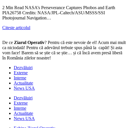
2 Min Read NASA’s Perseverance Captures Phobos and Earth
PIA26758 Credits: NASA/JPL-Caltech/ASU/MSSS/SSI
Photojournal Navigation…
Citeste articolul
De ce
Ziarul Operativ
? Pentru că este nevoie de el! Acum mai mult
ca niciodată! Pentru că adevărul trebuie spus până la capăt! Și asta
vom face! Barem să se știe că se știe… și că încă avem presă liberă
în România zilelor noastre!
Dezvăluiri
Externe
Interne
Actualitate
News USA
Dezvăluiri
Externe
Interne
Actualitate
News USA