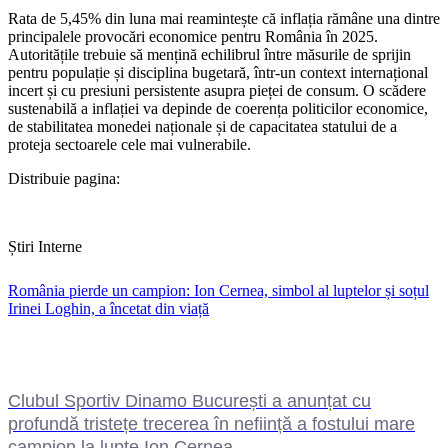
Rata de 5,45% din luna mai reamintește că inflația rămâne una dintre
principalele provocări economice pentru România în 2025.
Autoritățile trebuie să mențină echilibrul între măsurile de sprijin
pentru populație și disciplina bugetară, într-un context internațional
incert și cu presiuni persistente asupra pieței de consum. O scădere
sustenabilă a inflației va depinde de coerența politicilor economice,
de stabilitatea monedei naționale și de capacitatea statului de a
proteja sectoarele cele mai vulnerabile.
Distribuie pagina:
Știri Interne
România pierde un campion: Ion Cernea, simbol al luptelor și soțul
Irinei Loghin, a încetat din viață
Clubul Sportiv Dinamo București a anunțat cu
profundă tristețe trecerea în neființă a fostului mare
campion la lupte Ion Cernea.