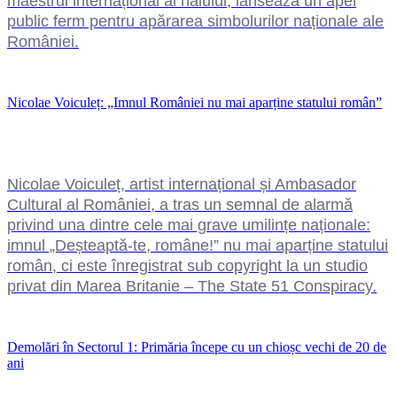
maestrul internațional al naiului, lansează un apel
public ferm pentru apărarea simbolurilor naționale ale
României.
Nicolae Voiculeț: „Imnul României nu mai aparține statului român”
Nicolae Voiculeț, artist internațional și Ambasador
Cultural al României, a tras un semnal de alarmă
privind una dintre cele mai grave umilințe naționale:
imnul „Deșteaptă-te, române!” nu mai aparține statului
român, ci este înregistrat sub copyright la un studio
privat din Marea Britanie – The State 51 Conspiracy.
Demolări în Sectorul 1: Primăria începe cu un chioșc vechi de 20 de
ani