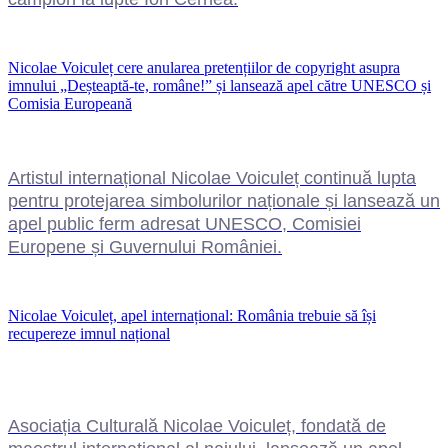
Nicolae Voiculeț cere anularea pretențiilor de copyright asupra
imnului „Deșteaptă-te, române!” și lansează apel către UNESCO și
Comisia Europeană
Artistul internațional Nicolae Voiculeț continuă lupta
pentru protejarea simbolurilor naționale și lansează un
apel public ferm adresat UNESCO, Comisiei
Europene și Guvernului României.
Nicolae Voiculeț, apel internațional: România trebuie să își
recupereze imnul național
Asociația Culturală Nicolae Voiculeț, fondată de