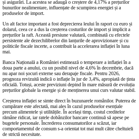
și asigurări. La acestea se adaugă o creștere de 4,17% a prețurilor
bunurilor nealimentare, influențate de scumpirea energiei și a
produselor de import.
Un alt factor important a fost deprecierea leului în raport cu euro și
dolarul, ceea ce a dus la creșterea costurilor de import și implicit a
prețurilor la raft. Această presiune valutară, combinată cu efectele
persistente ale dezechilibrelor din lanțurile de aprovizionare și cu
politicile fiscale incerte, a contribuit la accelerarea inflației în luna
mai.
Banca Națională a României estimează o temperare a inflației în a
doua parte a anului, cu un posibil nivel de 4,6% în decembrie, dacă
nu apar noi șocuri externe sau derapaje fiscale. Pentru 2026,
prognoza revizuită indică o inflație în jur de 3,4%, apropiată de ținta
oficială. Totuși, aceste previziuni depind în mare măsură de evoluția
prețurilor globale la energie și de menținerea unui curs valutar stabil.
Creșterea inflației se simte direct în buzunarele românilor. Puterea de
cumpărare este afectată, mai ales în cazul produselor esențiale
precum alimentele și utilitățile. În același timp, costul creditelor
rămâne ridicat, iar ratele dobânzilor bancare continuă să apese pe
bugetele personale. Încrederea consumatorilor a scăzut, iar
comportamentul de consum s-a orientat tot mai mult către cheltuieli
de strictă necesitate.