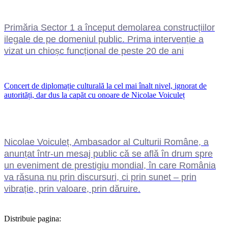
Primăria Sector 1 a început demolarea construcțiilor
ilegale de pe domeniul public. Prima intervenție a
vizat un chioșc funcțional de peste 20 de ani
Concert de diplomație culturală la cel mai înalt nivel, ignorat de
autorități, dar dus la capăt cu onoare de Nicolae Voiculeț
Nicolae Voiculeț, Ambasador al Culturii Române, a
anunțat într-un mesaj public că se află în drum spre
un eveniment de prestigiu mondial, în care România
va răsuna nu prin discursuri, ci prin sunet – prin
vibrație, prin valoare, prin dăruire.
Distribuie pagina: