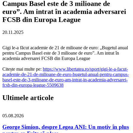
Campus Basel este de 3 milioane de
euro”. Am intrat în academia adversarei
FCSB din Europa League
20.11.2025
Gigi le-a făcut academie de 21 de milioane de euro: „Bugetul anual
pentru Campus Basel este de 3 milioane de euro”. Am intrat în
academia adversarei FCSB din Europa League
Citește mai multe pe:
https://www.libertatea.ro/sport/gigi-le-a-facut-
academie-de-21-de-milioane-de-euro-bugetul-anual-pentru-campus-
basel-este-de-3-milioane-de-euro-am-intrat-in-academia-adversarei-
fcsb-din-europa-league-5509638
Ultimele articole
05.08.2026
George Simion, despre Legea ANI: Un motiv în plus