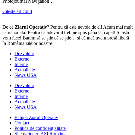
Photojournal Navigation…
Citeste articolul
De ce
Ziarul Operativ
? Pentru că este nevoie de el! Acum mai mult
ca niciodată! Pentru că adevărul trebuie spus până la capăt! Și asta
vom face! Barem să se știe că se știe… și că încă avem presă liberă
în România zilelor noastre!
Dezvăluiri
Externe
Interne
Actualitate
News USA
Dezvăluiri
Externe
Interne
Actualitate
News USA
Echipa Ziarul Operativ
Contact
Politică de confidențialitate
Site partener: ASI România