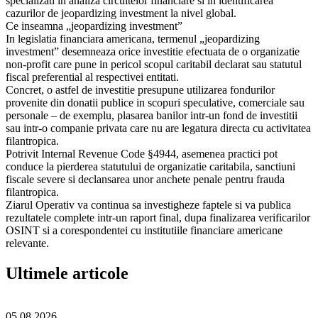
specializati in analiza circuitelor financiare si in identificarea
cazurilor de jeopardizing investment la nivel global.
Ce inseamna „jeopardizing investment”
In legislatia financiara americana, termenul „jeopardizing
investment” desemneaza orice investitie efectuata de o organizatie
non-profit care pune in pericol scopul caritabil declarat sau statutul
fiscal preferential al respectivei entitati.
Concret, o astfel de investitie presupune utilizarea fondurilor
provenite din donatii publice in scopuri speculative, comerciale sau
personale – de exemplu, plasarea banilor intr-un fond de investitii
sau intr-o companie privata care nu are legatura directa cu activitatea
filantropica.
Potrivit Internal Revenue Code §4944, asemenea practici pot
conduce la pierderea statutului de organizatie caritabila, sanctiuni
fiscale severe si declansarea unor anchete penale pentru frauda
filantropica.
Ziarul Operativ va continua sa investigheze faptele si va publica
rezultatele complete intr-un raport final, dupa finalizarea verificarilor
OSINT si a corespondentei cu institutiile financiare americane
relevante.
Ultimele articole
05.08.2026