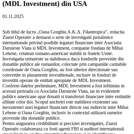
(MDL Investment) din USA
01.11.2025
Sub titlul de lucru „Oana Gorghiu A.K.A. Filantropica”, redactia
Ziarul Operativ a demarat o serie de investigatii jurnalistice
internationale privind posibile legaturi financiare intre Asociatia
Daruieste Viata si MDL Investment, companie fondata de Mihai
Lehene, cetatean romano-american stabilit in Statele Unite.
Investigatia urmareste sa stabileasca daca fondurile provenite din
donatiile publice ale romanilor, colectate prin campaniile caritabile
coordonate de Oana Gorghiu, au fost ulterior directionate sau
convertite in plasamente investitionale, inclusiv in fonduri de
investitii operate de entitati apropiate de MDL Investment.
Conform datelor preliminare, MDL Investment a fost infiintata in
aceeasi perioada cu Asociatia Daruieste Viata, iar in evidentele
publice americane apar donatii si transferuri financiare intre entitatile
afiliate celor doi. Scopul anchetei este stabilirea existentei sau
inexistentei unei legaturi financiare directe sau indirecte intre Mihai
Lehene si Oana Gorghiu, inclusiv in contextul utilizarii sumelor
provenite din donatiile publice.
Pentru asigurarea credibilitatii si preciziei investigatiei, Ziarul
Operativ colaboreaza cu fosti agenti FBI si auditori internationali