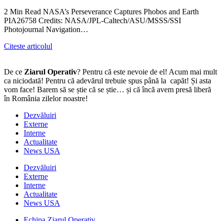
2 Min Read NASA’s Perseverance Captures Phobos and Earth
PIA26758 Credits: NASA/JPL-Caltech/ASU/MSSS/SSI
Photojournal Navigation…
Citeste articolul
De ce
Ziarul Operativ
? Pentru că este nevoie de el! Acum mai mult
ca niciodată! Pentru că adevărul trebuie spus până la capăt! Și asta
vom face! Barem să se știe că se știe… și că încă avem presă liberă
în România zilelor noastre!
Dezvăluiri
Externe
Interne
Actualitate
News USA
Dezvăluiri
Externe
Interne
Actualitate
News USA
Echipa Ziarul Operativ