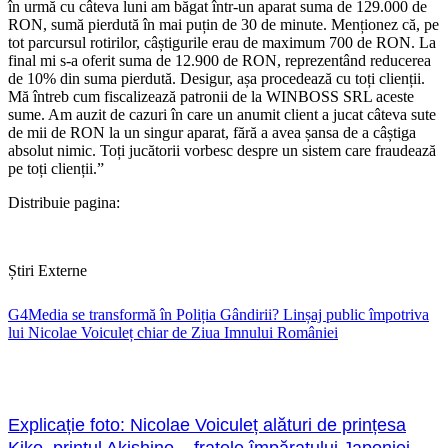
în urmă cu câteva luni am băgat într-un aparat suma de 129.000 de
RON, sumă pierdută în mai puțin de 30 de minute. Menționez că, pe
tot parcursul rotirilor, câștigurile erau de maximum 700 de RON. La
final mi s-a oferit suma de 12.900 de RON, reprezentând reducerea
de 10% din suma pierdută. Desigur, așa procedează cu toți clienții.
Mă întreb cum fiscalizează patronii de la WINBOSS SRL aceste
sume. Am auzit de cazuri în care un anumit client a jucat câteva sute
de mii de RON la un singur aparat, fără a avea șansa de a câștiga
absolut nimic. Toți jucătorii vorbesc despre un sistem care fraudează
pe toți clienții.”
Distribuie pagina:
Știri Externe
G4Media se transformă în Poliția Gândirii? Linșaj public împotriva
lui Nicolae Voiculeț chiar de Ziua Imnului României
Explicație foto: Nicolae Voiculeț alături de prințesa
Kiko, prințul Akishino – fratele împăratului Japoniei.