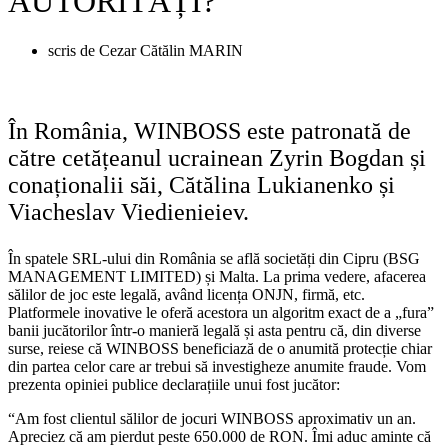
AUTORITĂȚI?
scris de
Cezar Cătălin MARIN
În România, WINBOSS este patronată de
către cetățeanul ucrainean Zyrin Bogdan și
conaționalii săi, Cătălina Lukianenko și
Viacheslav Viedienieiev.
În spatele SRL-ului din România se află societăți din Cipru (BSG
MANAGEMENT LIMITED) și Malta. La prima vedere, afacerea
sălilor de joc este legală, având licența ONJN, firmă, etc.
Platformele inovative le oferă acestora un algoritm exact de a „fura”
banii jucătorilor într-o manieră legală și asta pentru că, din diverse
surse, reiese că WINBOSS beneficiază de o anumită protecție chiar
din partea celor care ar trebui să investigheze anumite fraude. Vom
prezenta opiniei publice declarațiile unui fost jucător:
“Am fost clientul sălilor de jocuri WINBOSS aproximativ un an.
Apreciez că am pierdut peste 650.000 de RON. Îmi aduc aminte că