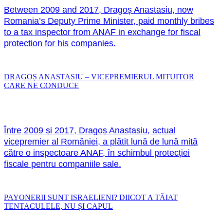
Between 2009 and 2017, Dragoș Anastasiu, now
Romania’s Deputy Prime Minister, paid monthly bribes
to a tax inspector from ANAF in exchange for fiscal
protection for his companies.
DRAGOȘ ANASTASIU – VICEPREMIERUL MITUITOR
CARE NE CONDUCE
Între 2009 și 2017, Dragoș Anastasiu, actual
vicepremier al României, a plătit lună de lună mită
către o inspectoare ANAF, în schimbul protecției
fiscale pentru companiile sale.
PAYONERII SUNT ISRAELIENI? DIICOT A TĂIAT
TENTACULELE, NU ȘI CAPUL