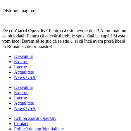
Distribuie pagina:
De ce
Ziarul Operativ
? Pentru că este nevoie de el! Acum mai mult
ca niciodată! Pentru că adevărul trebuie spus până la capăt! Și asta
vom face! Barem să se știe că se știe… și că încă avem presă liberă
în România zilelor noastre!
Dezvăluiri
Externe
Interne
Actualitate
News USA
Dezvăluiri
Externe
Interne
Actualitate
News USA
Echipa Ziarul Operativ
Contact
Politică de confidențialitate