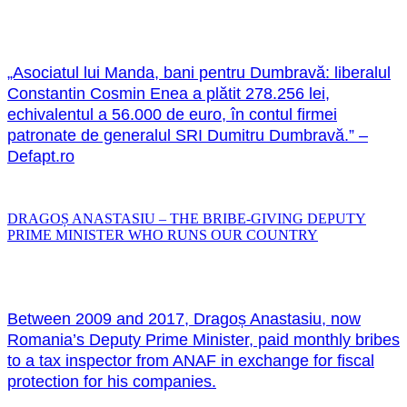
„Asociatul lui Manda, bani pentru Dumbravă: liberalul
Constantin Cosmin Enea a plătit 278.256 lei,
echivalentul a 56.000 de euro, în contul firmei
patronate de generalul SRI Dumitru Dumbravă.” –
Defapt.ro
DRAGOȘ ANASTASIU – THE BRIBE-GIVING DEPUTY
PRIME MINISTER WHO RUNS OUR COUNTRY
Between 2009 and 2017, Dragoș Anastasiu, now
Romania’s Deputy Prime Minister, paid monthly bribes
to a tax inspector from ANAF in exchange for fiscal
protection for his companies.