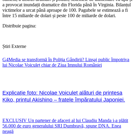
a provocat inundații dramatice din Florida până în Virginia. Bilanțul
victimelor a urcat până aproape de 100. Pagubele se estimează a fi
între 15 miliarde de dolari și peste 100 de miliarde de dolari.
Distribuie pagina:
Știri Externe
G4Media se transformă în Poliția Gândirii? Linșaj public împotriva
lui Nicolae Voiculeț chiar de Ziua Imnului României
Explicație foto: Nicolae Voiculeț alături de prințesa
Kiko, prințul Akishino – fratele împăratului Japoniei.
EXCLUSIV Un partener de afaceri al lui Claudiu Manda i-a plătit
56.000 de euro generalului SRI Dumbravă, spune DNA. Enea
neagă