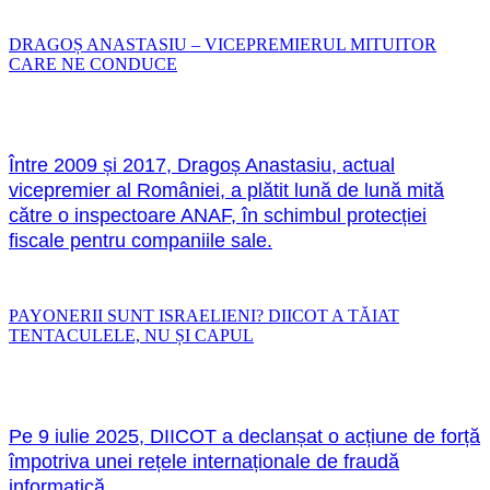
DRAGOȘ ANASTASIU – VICEPREMIERUL MITUITOR
CARE NE CONDUCE
Între 2009 și 2017, Dragoș Anastasiu, actual
vicepremier al României, a plătit lună de lună mită
către o inspectoare ANAF, în schimbul protecției
fiscale pentru companiile sale.
PAYONERII SUNT ISRAELIENI? DIICOT A TĂIAT
TENTACULELE, NU ȘI CAPUL
Pe 9 iulie 2025, DIICOT a declanșat o acțiune de forță
împotriva unei rețele internaționale de fraudă
informatică.