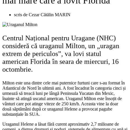
mai mare care a lovit Florida
scris de
Cezar Cătălin MARIN
Centrul Național pentru Uragane (NHC)
consideră că uraganul Milton, un „uragan
extrem de periculos”, va lovi statul
american Florida în seara de miercuri, 16
octombrie.
Milton este una dintre cele mai puternice furtuni care s-au format în
Atlanticul de Nord în ultimii ani. A fost încadrat în categoria cinci și
urmează să treacă luni pe lângă Peninsula Yucatan din Mexic,
înainte să atingă uscatul american. Uraganul Milton este însoțit de
vânturi care pot atinge viteze de 250 km/h. Aceasta vine la doar
două săptămâni după ce uraganul Helene a provocat pagube
substanțiale în SUA.
Uraganul Helene a lăsat fără curent aproximativ 2,7 milioane de
oameni, a distrus drumuri și poduri, sistemele de alimentare cu apă și