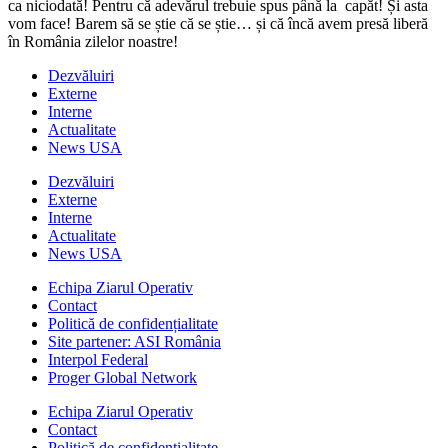
ca niciodată! Pentru că adevărul trebuie spus până la capăt! Și asta
vom face! Barem să se știe că se știe… și că încă avem presă liberă
în România zilelor noastre!
Dezvăluiri
Externe
Interne
Actualitate
News USA
Dezvăluiri
Externe
Interne
Actualitate
News USA
Echipa Ziarul Operativ
Contact
Politică de confidențialitate
Site partener: ASI România
Interpol Federal
Proger Global Network
Echipa Ziarul Operativ
Contact
Politică de confidențialitate