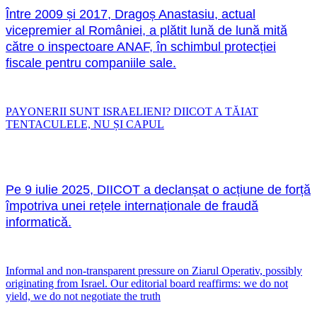
Între 2009 și 2017, Dragoș Anastasiu, actual
vicepremier al României, a plătit lună de lună mită
către o inspectoare ANAF, în schimbul protecției
fiscale pentru companiile sale.
PAYONERII SUNT ISRAELIENI? DIICOT A TĂIAT
TENTACULELE, NU ȘI CAPUL
Pe 9 iulie 2025, DIICOT a declanșat o acțiune de forță
împotriva unei rețele internaționale de fraudă
informatică.
Informal and non-transparent pressure on Ziarul Operativ, possibly
originating from Israel. Our editorial board reaffirms: we do not
yield, we do not negotiate the truth