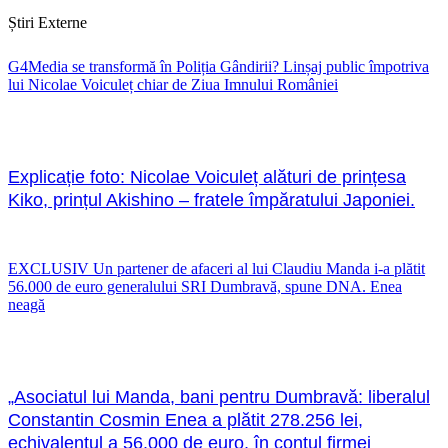
Știri Externe
G4Media se transformă în Poliția Gândirii? Linșaj public împotriva
lui Nicolae Voiculeț chiar de Ziua Imnului României
Explicație foto: Nicolae Voiculeț alături de prințesa
Kiko, prințul Akishino – fratele împăratului Japoniei.
EXCLUSIV Un partener de afaceri al lui Claudiu Manda i-a plătit
56.000 de euro generalului SRI Dumbravă, spune DNA. Enea
neagă
„Asociatul lui Manda, bani pentru Dumbravă: liberalul
Constantin Cosmin Enea a plătit 278.256 lei,
echivalentul a 56.000 de euro, în contul firmei