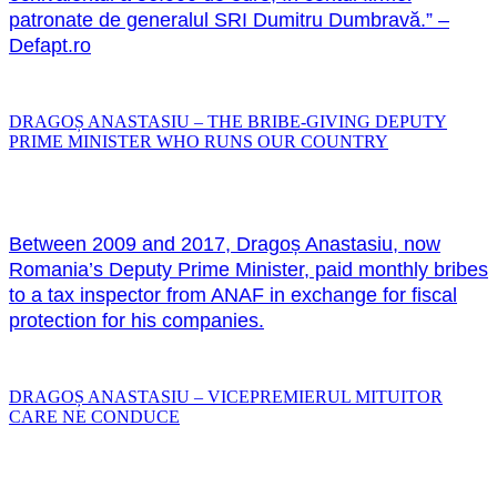
patronate de generalul SRI Dumitru Dumbravă.” –
Defapt.ro
DRAGOȘ ANASTASIU – THE BRIBE-GIVING DEPUTY
PRIME MINISTER WHO RUNS OUR COUNTRY
Between 2009 and 2017, Dragoș Anastasiu, now
Romania’s Deputy Prime Minister, paid monthly bribes
to a tax inspector from ANAF in exchange for fiscal
protection for his companies.
DRAGOȘ ANASTASIU – VICEPREMIERUL MITUITOR
CARE NE CONDUCE