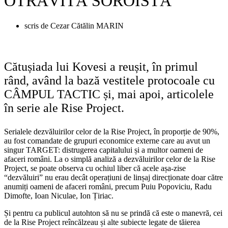
OTRĂVITĂ SOROISTĂ
scris de
Cezar Cătălin MARIN
Cătușiada lui Kovesi a reușit, în primul
rând, având la bază vestitele protocoale cu
CÂMPUL TACTIC și, mai apoi, articolele
în serie ale Rise Project.
Serialele dezvăluirilor celor de la Rise Project, în proporție de 90%,
au fost comandate de grupuri economice externe care au avut un
singur TARGET: distrugerea capitalului și a multor oameni de
afaceri români. La o simplă analiză a dezvăluirilor celor de la Rise
Project, se poate observa cu ochiul liber că acele așa-zise
“dezvăluiri” nu erau decât operațiuni de linșaj direcționate doar către
anumiți oameni de afaceri români, precum Puiu Popoviciu, Radu
Dimofte, Ioan Niculae, Ion Țiriac.
Și pentru ca publicul autohton să nu se prindă că este o manevră, cei
de la Rise Project reîncălzeau și alte subiecte legate de tăierea