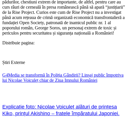
pădurilor, chestiuni extrem de importante, de altfel, pentru care au
curs râuri de cerneală în presa românească până să apară “justițiarii”
de la Rise Project. Curios este cum de Rise Project nu a investigat
până acum rețeaua de crimă organizată economică transfrontalieră a
fundației Open Society, patronată de inamicul public nr. 1 al
poporului român, George Soros, un personaj extrem de toxic și
periculos pentru securitatea și siguranța națională a României!
Distribuie pagina:
Știri Externe
G4Media se transformă în Poliția Gândirii? Linșaj public împotriva
lui Nicolae Voiculeț chiar de Ziua Imnului României
Explicație foto: Nicolae Voiculeț alături de prințesa
Kiko, prințul Akishino – fratele împăratului Japoniei.