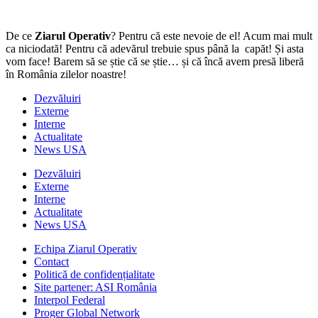
De ce
Ziarul Operativ
? Pentru că este nevoie de el! Acum mai mult
ca niciodată! Pentru că adevărul trebuie spus până la capăt! Și asta
vom face! Barem să se știe că se știe… și că încă avem presă liberă
în România zilelor noastre!
Dezvăluiri
Externe
Interne
Actualitate
News USA
Dezvăluiri
Externe
Interne
Actualitate
News USA
Echipa Ziarul Operativ
Contact
Politică de confidențialitate
Site partener: ASI România
Interpol Federal
Proger Global Network