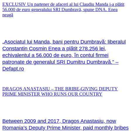
EXCLUSIV Un partener de afaceri al lui Claudiu Manda i-a plătit
56.000 de euro generalului SRI Dumbravă, spune DNA. Enea
neagă
„Asociatul lui Manda, bani pentru Dumbravă: liberalul
Constantin Cosmin Enea a plătit 278.256 lei,
echivalentul a 56.000 de euro, în contul firmei
patronate de generalul SRI Dumitru Dumbravă.” –
Defapt.ro
DRAGOȘ ANASTASIU – THE BRIBE-GIVING DEPUTY
PRIME MINISTER WHO RUNS OUR COUNTRY
Between 2009 and 2017, Dragoș Anastasiu, now
Romania’s Deputy Prime Minister, paid monthly bribes