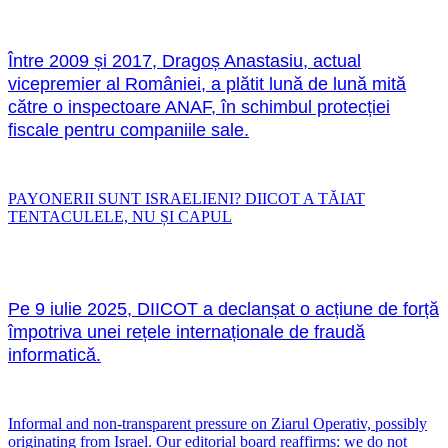
Între 2009 și 2017, Dragoș Anastasiu, actual
vicepremier al României, a plătit lună de lună mită
către o inspectoare ANAF, în schimbul protecției
fiscale pentru companiile sale.
PAYONERII SUNT ISRAELIENI? DIICOT A TĂIAT
TENTACULELE, NU ȘI CAPUL
Pe 9 iulie 2025, DIICOT a declanșat o acțiune de forță
împotriva unei rețele internaționale de fraudă
informatică.
Informal and non-transparent pressure on Ziarul Operativ, possibly
originating from Israel. Our editorial board reaffirms: we do not