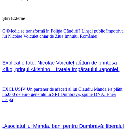
Știri Externe
G4Media se transformă în Poliția Gândirii? Linșaj public împotriva
lui Nicolae Voiculeț chiar de Ziua Imnului României
Explicație foto: Nicolae Voiculeț alături de prințesa
Kiko, prințul Akishino – fratele împăratului Japoniei.
EXCLUSIV Un partener de afaceri al lui Claudiu Manda i-a plătit
56.000 de euro generalului SRI Dumbravă, spune DNA. Enea
neagă
„Asociatul lui Manda, bani pentru Dumbravă: liberalul