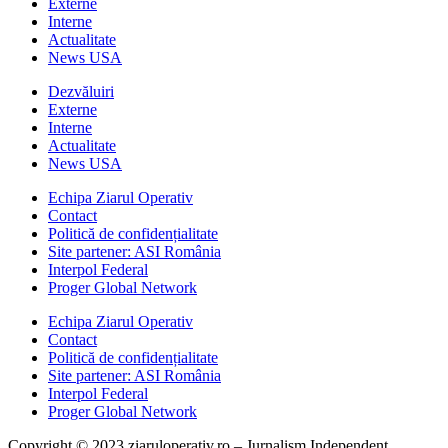
Externe
Interne
Actualitate
News USA
Dezvăluiri
Externe
Interne
Actualitate
News USA
Echipa Ziarul Operativ
Contact
Politică de confidențialitate
Site partener: ASI România
Interpol Federal
Proger Global Network
Echipa Ziarul Operativ
Contact
Politică de confidențialitate
Site partener: ASI România
Interpol Federal
Proger Global Network
Copyright © 2023 ziaruloperativ.ro – Jurnalism Independent