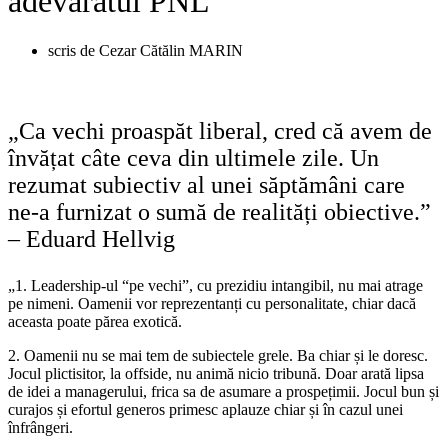
adevăratul PNL
scris de
Cezar Cătălin MARIN
„Ca vechi proaspăt liberal, cred că avem de
învățat câte ceva din ultimele zile. Un
rezumat subiectiv al unei săptămâni care
ne-a furnizat o sumă de realități obiective.”
– Eduard Hellvig
„1. Leadership-ul “pe vechi”, cu prezidiu intangibil, nu mai atrage
pe nimeni. Oamenii vor reprezentanți cu personalitate, chiar dacă
aceasta poate părea exotică.
2. Oamenii nu se mai tem de subiectele grele. Ba chiar și le doresc.
Jocul plictisitor, la offside, nu animă nicio tribună. Doar arată lipsa
de idei a managerului, frica sa de asumare a prospețimii. Jocul bun și
curajos și efortul generos primesc aplauze chiar și în cazul unei
înfrângeri.