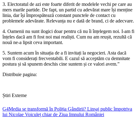
3. Electoratul de azi este foarte diferit de modelele vechi pe care au
mers marile partide. De fapt, un partid cu adevărat mare își menține
linia, dar își împrospătează constant punctele de contact cu
problemele adevărate. Relevanța nu e dată de brand, ci de adecvare.
4. Oamenii nu sunt ilogici doar pentru că nu îi înțelegem noi. I-am fi
înțeles dacă am fi fost noi mai realiști. Cum nu am reușit, rezultă că
nouă ne-a lipsit ceva important.
5. Suntem acum în situația de a fi invitați la negocieri. Asta dacă
vom fi considerați frecventabili. E cazul să acceptăm cu demnitate
postura și să spunem deschis cine suntem și ce valori avem.”
Distribuie pagina:
Știri Externe
G4Media se transformă în Poliția Gândirii? Linșaj public împotriva
lui Nicolae Voiculeț chiar de Ziua Imnului României