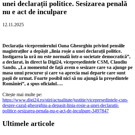
unei declarații politice. Sesizarea penală
nu e act de inculpare
12.11.2025
Declarația vicepremierului Oana Gheorghiu privind pensiile
magistraților a depășit „linia roșie a unei declarații politice.
Instigarea la ură nu este normală într-o societate democratică”,
a declarat, în direct la Digi24, vicepreședintele CSM, Claudiu
Sandu. „La momentul de față avem o sesizare care va ajunge pe
masa unui procuror și care va aprecia mai departe care sunt
pașii de urmat. Foarte posibil nici să nu ajungă la președintele
României”, a spus oficialul….
Citește mai multe pe:
https://www.digi24.ro/stiri/actualitate/justitie/vicepresedintele-csm-
despre-cazul-gheorghiu-a-depasit-linia-rosie-a-unei-declaratii-
politice-sesizarea-penala-nu-e-act-de-inculpare-3497847
Ultimele articole