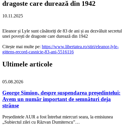
dragoste care durează din 1942
10.11.2025
Eleanor și Lyle sunt căsătoriți de 83 de ani și au dezvăluit secretul
unei povești de dragoste care durează din 1942
Citește mai multe pe:
https://www.libertatea.ro/stiri/eleanor-lyle-
gittens-record-casnicie-83-ani-5516116
Ultimele articole
05.08.2026
George Simion, despre suspendarea președintelui:
Avem un număr important de semnături deja
strânse
Președintele AUR a fost întrebat miercuri seara, la emisiunea
„Subiectul zilei cu Răzvan Dumiterscu”…