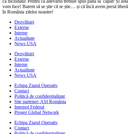
ca niciodată! Pentru că adevărul trebuie spus până la capăt! Și asta
vom face! Barem să se știe că se știe… și că încă avem presă liberă
în România zilelor noastre!
Dezvăluiri
Externe
Interne
Actualitate
News USA
Dezvăluiri
Externe
Interne
Actualitate
News USA
Echipa Ziarul Operativ
Contact
Politică de confidențialitate
Site partener: ASI România
Interpol Federal
Proger Global Network
Echipa Ziarul Operativ
Contact
Politică de confidențialitate