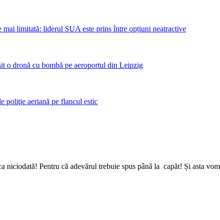
mai limitată: liderul SUA este prins între opțiuni neatractive
sit o dronă cu bombă pe aeroportul din Leipzig
poliţie aeriană pe flancul estic
a niciodată! Pentru că adevărul trebuie spus până la capăt! Și asta vom 