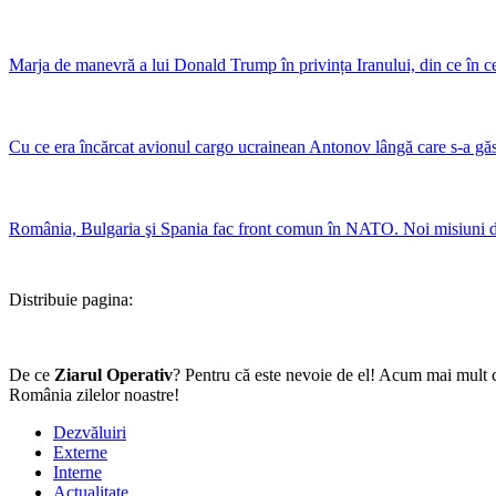
Marja de manevră a lui Donald Trump în privința Iranului, din ce în ce 
Cu ce era încărcat avionul cargo ucrainean Antonov lângă care s-a gă
România, Bulgaria şi Spania fac front comun în NATO. Noi misiuni de 
Distribuie pagina:
De ce
Ziarul Operativ
? Pentru că este nevoie de el! Acum mai mult c
România zilelor noastre!
Dezvăluiri
Externe
Interne
Actualitate