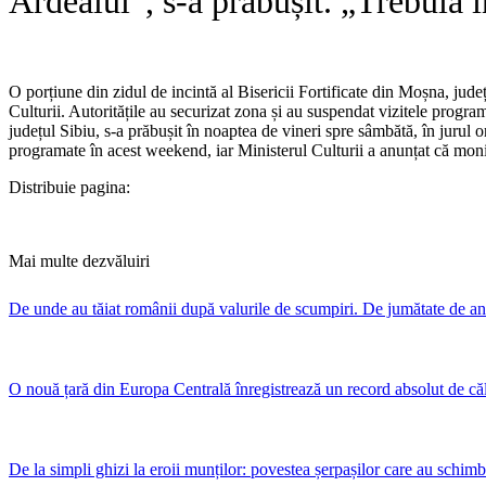
Ardealul”, s-a prăbușit. „Trebuia 
O porțiune din zidul de incintă al Bisericii Fortificate din Moșna, jude
Culturii. Autoritățile au securizat zona și au suspendat vizitele progr
județul Sibiu, s-a prăbușit în noaptea de vineri spre sâmbătă, în jurul o
programate în acest weekend, iar Ministerul Culturii a anunțat că mo
Distribuie pagina:
Mai multe dezvăluiri
De unde au tăiat românii după valurile de scumpiri. De jumătate de an
O nouă țară din Europa Centrală înregistrează un record absolut de că
De la simpli ghizi la eroii munților: povestea șerpașilor care au schim