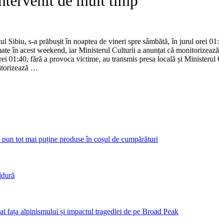
intervenit de mult timp”
țul Sibiu, s-a prăbușit în noaptea de vineri spre sâmbătă, în jurul orei 01
amate în acest weekend, iar Ministerul Culturii a anunțat că monitorizează
rei 01:40, fără a provoca victime, au transmis presa locală și Ministerul C
nitorizează …
 pun tot mai puține produse în coșul de cumpărături
ldură
bat fața alpinismului și impactul tragediei de pe Broad Peak