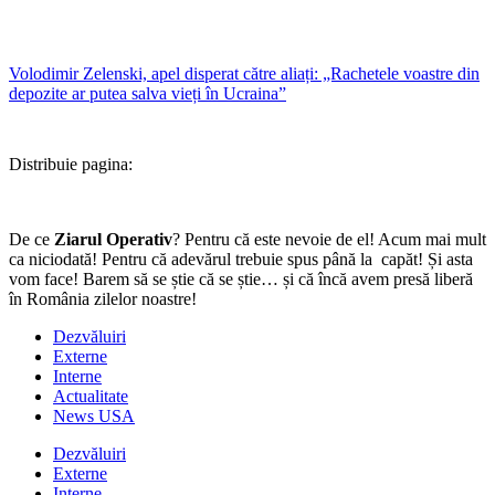
Volodimir Zelenski, apel disperat către aliați: „Rachetele voastre din
depozite ar putea salva vieți în Ucraina”
Distribuie pagina:
De ce
Ziarul Operativ
? Pentru că este nevoie de el! Acum mai mult
ca niciodată! Pentru că adevărul trebuie spus până la capăt! Și asta
vom face! Barem să se știe că se știe… și că încă avem presă liberă
în România zilelor noastre!
Dezvăluiri
Externe
Interne
Actualitate
News USA
Dezvăluiri
Externe
Interne