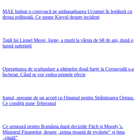
MAE bulgar o convoacă pe ambasadoarea Ucrainei în legătură cu
drona prăbuşită. Ce spune Kievul despre incident
Tatăl lui Lionel Messi, Jorge, a murit la vârsta de 68 de ani, după o
lungă suferință
Operațiunea de scufundare a ultimelor două barje la Cernavodă s-a
încheiat. Când se vor vedea primele efecte
Iranul, aproape de un acord cu Omanul pentru Strâmtoarea Ormuz.
Ce condiții pune Teheranul
Ce urmează pentru România după deciziile Fitch și Moody`s.
Ministrul Finanțelor, despre „prima treaptă de evoluție” și ținta
„vitală”