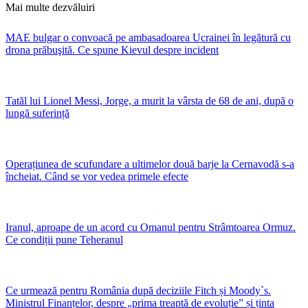
Mai multe dezvăluiri
MAE bulgar o convoacă pe ambasadoarea Ucrainei în legătură cu
drona prăbuşită. Ce spune Kievul despre incident
Tatăl lui Lionel Messi, Jorge, a murit la vârsta de 68 de ani, după o
lungă suferință
Operațiunea de scufundare a ultimelor două barje la Cernavodă s-a
încheiat. Când se vor vedea primele efecte
Iranul, aproape de un acord cu Omanul pentru Strâmtoarea Ormuz.
Ce condiții pune Teheranul
Ce urmează pentru România după deciziile Fitch și Moody`s.
Ministrul Finanțelor, despre „prima treaptă de evoluție” și ținta