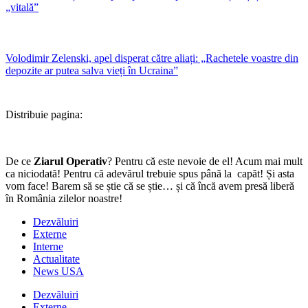
„vitală”
Volodimir Zelenski, apel disperat către aliați: „Rachetele voastre din
depozite ar putea salva vieți în Ucraina”
Distribuie pagina:
De ce
Ziarul Operativ
? Pentru că este nevoie de el! Acum mai mult
ca niciodată! Pentru că adevărul trebuie spus până la capăt! Și asta
vom face! Barem să se știe că se știe… și că încă avem presă liberă
în România zilelor noastre!
Dezvăluiri
Externe
Interne
Actualitate
News USA
Dezvăluiri
Externe