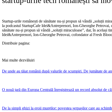
startup-urile tech românești să in
Startup-urile românești de sănătate nu-și propun să vândă „soluții mirac
la podcastul StartupCafe Idei&Antreprenori, Ion-Gheorghe Petrovai, co
sănătate nu-și propun să vândă „soluții miraculoase”, dar, în același ti
Idei&Antreprenori, Ion-Gheorghe Petrovai, cofondator al Fresh Blood, 
Distribuie pagina:
Mai multe dezvăluiri
De unde au tăiat românii după valurile de scumpiri. De jumătate de an
O nouă țară din Europa Centrală înregistrează un record absolut de că
De la simpli ghizi la eroii munților: povestea șerpașilor care au schim