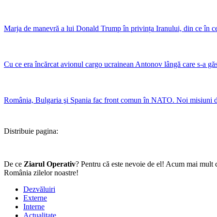
Marja de manevră a lui Donald Trump în privința Iranului, din ce în ce 
Cu ce era încărcat avionul cargo ucrainean Antonov lângă care s-a gă
România, Bulgaria şi Spania fac front comun în NATO. Noi misiuni de 
Distribuie pagina:
De ce
Ziarul Operativ
? Pentru că este nevoie de el! Acum mai mult c
România zilelor noastre!
Dezvăluiri
Externe
Interne
Actualitate