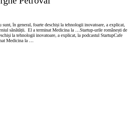
orghe Petrovai
sunt, în general, foarte deschiși la tehnologii inovatoare, a explicat,
niul sănătății. El a terminat Medicina la …​Startup-urile românești de
eschiși la tehnologii inovatoare, a explicat, la podcastul StartupCafe
minat Medicina la …