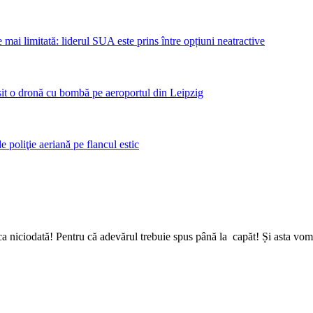
mai limitată: liderul SUA este prins între opțiuni neatractive
sit o dronă cu bombă pe aeroportul din Leipzig
poliţie aeriană pe flancul estic
a niciodată! Pentru că adevărul trebuie spus până la capăt! Și asta vom 