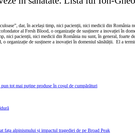
oveze în sănătate. Lista lui Ion-Ghe
uloase”, dar, în același timp, nici pacienții, nici medicii din România nu 
fondator al Fresh Blood, o organizație de susținere a inovației în dome
mp, nici pacienții, nici medicii din România nu sunt, în general, foarte d
o organizație de susținere a inovației în domeniul sănătății. El a ter
 pun tot mai puține produse în coșul de cumpărături
ldură
bat fața alpinismului și impactul tragediei de pe Broad Peak