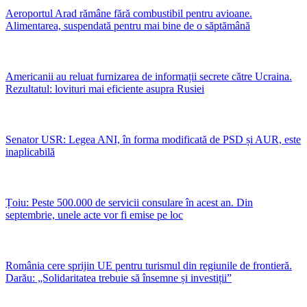
Aeroportul Arad rămâne fără combustibil pentru avioane.
Alimentarea, suspendată pentru mai bine de o săptămână
Americanii au reluat furnizarea de informații secrete către Ucraina.
Rezultatul: lovituri mai eficiente asupra Rusiei
Senator USR: Legea ANI, în forma modificată de PSD și AUR, este
inaplicabilă
Țoiu: Peste 500.000 de servicii consulare în acest an. Din
septembrie, unele acte vor fi emise pe loc
România cere sprijin UE pentru turismul din regiunile de frontieră.
Darău: „Solidaritatea trebuie să însemne și investiții”