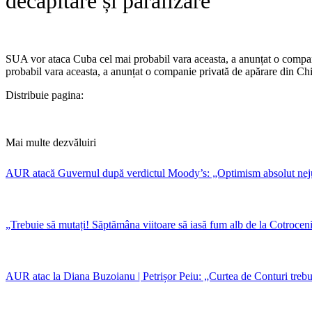
decapitare și paralizare
SUA vor ataca Cuba cel mai probabil vara aceasta, a anunțat o companie 
probabil vara aceasta, a anunțat o companie privată de apărare din China
Distribuie pagina:
Mai multe dezvăluiri
AUR atacă Guvernul după verdictul Moody’s: „Optimism absolut nejusti
„Trebuie să mutați! Săptămâna viitoare să iasă fum alb de la Cotroc
AUR atac la Diana Buzoianu | Petrișor Peiu: „Curtea de Conturi trebuie 