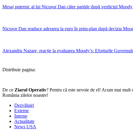
Mesaj puternic al lui Nicușor Dan către partide după verdictul Moody’s:
Nicușor Dan readuce aderarea la euro în prim-plan după decizia Moody’
Alexandru Nazare, reacție la evaluarea Moody’s: Eforturile Guvernulu
Distribuie pagina:
De ce
Ziarul Operativ
? Pentru că este nevoie de el! Acum mai mult c
România zilelor noastre!
Dezvăluiri
Externe
Interne
Actualitate
News USA