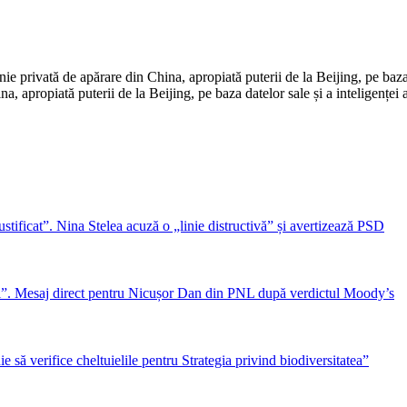
privată de apărare din China, apropiată puterii de la Beijing, pe baza da
, apropiată puterii de la Beijing, pe baza datelor sale și a inteligenței a
ficat”. Nina Stelea acuză o „linie distructivă” și avertizează PSD
eni”. Mesaj direct pentru Nicușor Dan din PNL după verdictul Moody’s
să verifice cheltuielile pentru Strategia privind biodiversitatea”