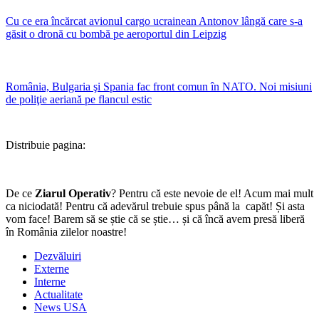
Cu ce era încărcat avionul cargo ucrainean Antonov lângă care s-a
găsit o dronă cu bombă pe aeroportul din Leipzig
România, Bulgaria şi Spania fac front comun în NATO. Noi misiuni
de poliţie aeriană pe flancul estic
Distribuie pagina:
De ce
Ziarul Operativ
? Pentru că este nevoie de el! Acum mai mult
ca niciodată! Pentru că adevărul trebuie spus până la capăt! Și asta
vom face! Barem să se știe că se știe… și că încă avem presă liberă
în România zilelor noastre!
Dezvăluiri
Externe
Interne
Actualitate
News USA