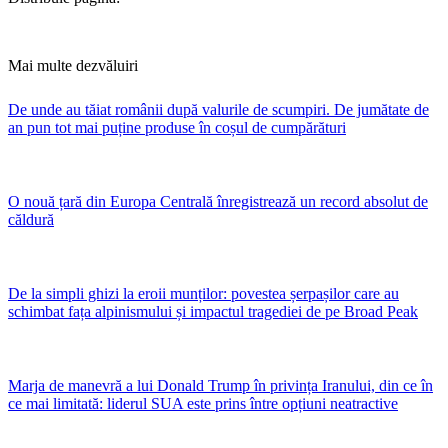
Mai multe dezvăluiri
De unde au tăiat românii după valurile de scumpiri. De jumătate de
an pun tot mai puține produse în coșul de cumpărături
O nouă țară din Europa Centrală înregistrează un record absolut de
căldură
De la simpli ghizi la eroii munților: povestea șerpașilor care au
schimbat fața alpinismului și impactul tragediei de pe Broad Peak
Marja de manevră a lui Donald Trump în privința Iranului, din ce în
ce mai limitată: liderul SUA este prins între opțiuni neatractive