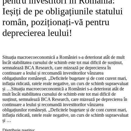
pentru investitori în România:
Ieșiți de pe obligațiunile statului
român, poziționați-vă pentru
deprecierea leului!
Situația macroecoeconomică a României s-a deteriorat atât de mult
încât stabilitatea cursului de schimb este tot mai dificil de susținut,
semnalează BCA Research, care mizează pe deprecierea în
continuare a leului și recomandă investitorilor vânzarea
obligațiunilor românești. „Deficitele bugetare și de cont curent mari,
inflația ridicată, ratele reale negative, un curs de schimb supraevaluat
și …​Situația macroecoeconomică a României s-a deteriorat atât de
mult încât stabilitatea cursului de schimb este tot mai dificil de
susținut, semnalează BCA Research, care mizează pe deprecierea în
continuare a leului și recomandă investitorilor vânzarea
obligațiunilor românești. „Deficitele bugetare și de cont curent mari,
inflația ridicată, ratele reale negative, un curs de schimb supraevaluat
și …
Distribuie pagina: