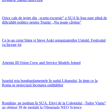
Orice cale de ieșire din „scurta excursie” a SUA în Iran pare plină de
dificultăți politice pentru Trump: „Nu poate câștiga”
Ce le-au cerut Sting și Steve Aoki organizatorilor Untold. Festivalul
va începe joi
Artemis III Orion Crew and Service Models Joined
Israelul reia bombardamentele în sudul Libanului, în timp ce la
Roma se negociază încetarea ostilităților
România, pe podium în SUA. Elevi de la Colegiului „Tudor Vianu”
au obținut 39 de medalii la Olimpiada NEO Science