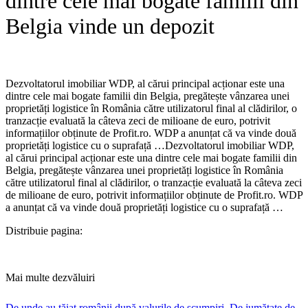
dintre cele mai bogate familii din
Belgia vinde un depozit
Dezvoltatorul imobiliar WDP, al cărui principal acționar este una
dintre cele mai bogate familii din Belgia, pregătește vânzarea unei
proprietăți logistice în România către utilizatorul final al clădirilor, o
tranzacție evaluată la câteva zeci de milioane de euro, potrivit
informațiilor obținute de Profit.ro. WDP a anunțat că va vinde două
proprietăți logistice cu o suprafață …​Dezvoltatorul imobiliar WDP,
al cărui principal acționar este una dintre cele mai bogate familii din
Belgia, pregătește vânzarea unei proprietăți logistice în România
către utilizatorul final al clădirilor, o tranzacție evaluată la câteva zeci
de milioane de euro, potrivit informațiilor obținute de Profit.ro. WDP
a anunțat că va vinde două proprietăți logistice cu o suprafață …
Distribuie pagina:
Mai multe dezvăluiri
De unde au tăiat românii după valurile de scumpiri. De jumătate de