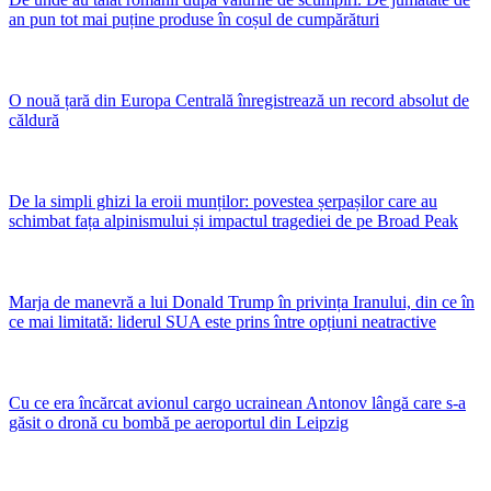
an pun tot mai puține produse în coșul de cumpărături
O nouă țară din Europa Centrală înregistrează un record absolut de
căldură
De la simpli ghizi la eroii munților: povestea șerpașilor care au
schimbat fața alpinismului și impactul tragediei de pe Broad Peak
Marja de manevră a lui Donald Trump în privința Iranului, din ce în
ce mai limitată: liderul SUA este prins între opțiuni neatractive
Cu ce era încărcat avionul cargo ucrainean Antonov lângă care s-a
găsit o dronă cu bombă pe aeroportul din Leipzig