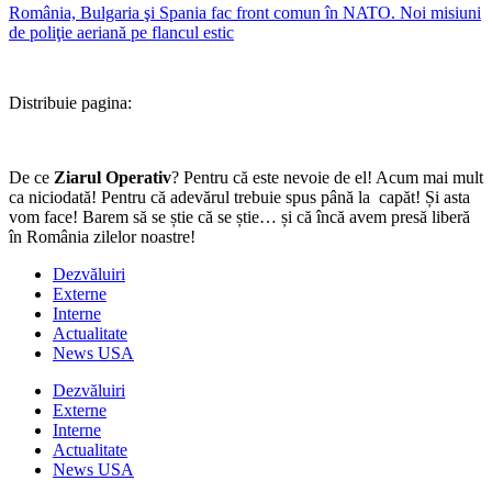
România, Bulgaria şi Spania fac front comun în NATO. Noi misiuni
de poliţie aeriană pe flancul estic
Distribuie pagina:
De ce
Ziarul Operativ
? Pentru că este nevoie de el! Acum mai mult
ca niciodată! Pentru că adevărul trebuie spus până la capăt! Și asta
vom face! Barem să se știe că se știe… și că încă avem presă liberă
în România zilelor noastre!
Dezvăluiri
Externe
Interne
Actualitate
News USA
Dezvăluiri
Externe
Interne
Actualitate
News USA