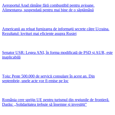
Aeroportul Arad rămâne fără combustibil pentru avioane.
Alimentarea, suspendată pentru mai bine de o săptămână
Americanii au reluat furnizarea de informații secrete către Ucraina.
Rezultatul: lovituri mai eficiente asupra Rusiei
Senator USR: Legea ANI, în forma modificată de PSD și AUR, este
inaplicabilă
Țoiu: Peste 500.000 de servicii consulare în acest an. Din
septembrie, unele acte vor fi emise pe loc
România cere sprijin UE pentru turismul din regiunile de frontieră.
Darău: „Solidaritatea trebuie să însemne și investiții”