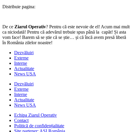
Distribuie pagina:
De ce
Ziarul Operativ
? Pentru că este nevoie de el! Acum mai mult
ca niciodată! Pentru că adevărul trebuie spus până la capăt! Și asta
vom face! Barem să se știe că se știe… și că încă avem presă liberă
în România zilelor noastre!
Dezvăluiri
Externe
Interne
Actualitate
News USA
Dezvăluiri
Externe
Interne
Actualitate
News USA
Echipa Ziarul Operativ
Contact
Politică de confidențialitate
Site partener: ASI România