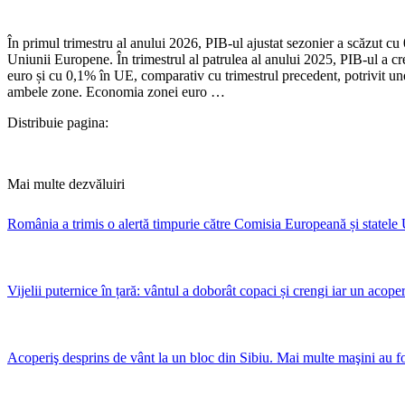
În primul trimestru al anului 2026, PIB-ul ajustat sezonier a scăzut cu 
Uniunii Europene. În trimestrul al patrulea al anului 2025, PIB-ul a 
euro și cu 0,1% în UE, comparativ cu trimestrul precedent, potrivit unei
ambele zone. Economia zonei euro …
Distribuie pagina:
Mai multe dezvăluiri
România a trimis o alertă timpurie către Comisia Europeană și statele 
Vijelii puternice în țară: vântul a doborât copaci și crengi iar un acope
Acoperiş desprins de vânt la un bloc din Sibiu. Mai multe maşini au fost 