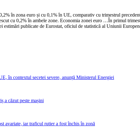
0,2% în zona euro și cu 0,1% în UE, comparativ cu trimestrul precedent, p
crescut cu 0,2% în ambele zone. Economia zonei euro …​În primul trimest
 estimări publicate de Eurostat, oficiul de statistică al Uniunii Europen
UE, în contextul secetei severe, anunță Ministerul Energiei
riș a căzut peste mașini
avariate, iar traficul rutier a fost închis în zonă