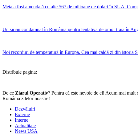
Meta a fost amendată cu alte 567 de milioane de dolari în SUA. Compa
Un sirian condamnat în România pentru tentativă de omor trăia în Angli
Noi recorduri de temperatură în Europa. Cea mai caldă zi din istoria Sl
Distribuie pagina:
De ce
Ziarul Operativ
? Pentru că este nevoie de el! Acum mai mult c
România zilelor noastre!
Dezvăluiri
Externe
Interne
Actualitate
News USA