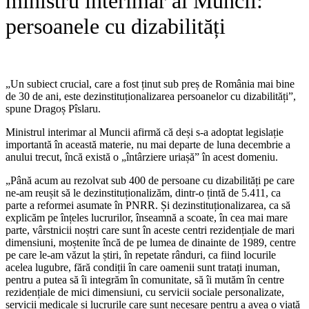
ministru interimar al Muncii:
persoanele cu dizabilități
„Un subiect crucial, care a fost ținut sub preș de România mai bine
de 30 de ani, este dezinstituționalizarea persoanelor cu dizabilități”,
spune Dragoș Pîslaru.
Ministrul interimar al Muncii afirmă că deși s-a adoptat legislație
importantă în această materie, nu mai departe de luna decembrie a
anului trecut, încă există o „întârziere uriașă” în acest domeniu.
„Până acum au rezolvat sub 400 de persoane cu dizabilități pe care
ne-am reușit să le dezinstituționalizăm, dintr-o țintă de 5.411, ca
parte a reformei asumate în PNRR. Și dezinstituționalizarea, ca să
explicăm pe înțeles lucrurilor, înseamnă a scoate, în cea mai mare
parte, vârstnicii noștri care sunt în aceste centri rezidențiale de mari
dimensiuni, moștenite încă de pe lumea de dinainte de 1989, centre
pe care le-am văzut la știri, în repetate rânduri, ca fiind locurile
acelea lugubre, fără condiții în care oamenii sunt tratați inuman,
pentru a putea să îi integrăm în comunitate, să îi mutăm în centre
rezidențiale de mici dimensiuni, cu servicii sociale personalizate,
servicii medicale și lucrurile care sunt necesare pentru a avea o viață