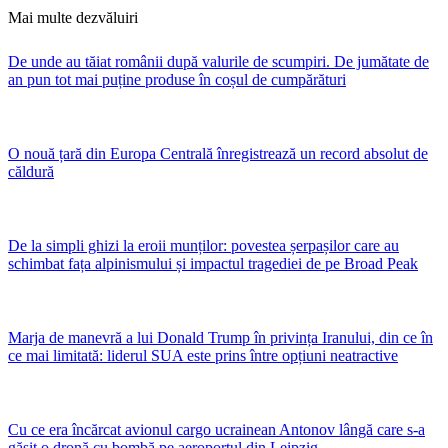
Mai multe dezvăluiri
De unde au tăiat românii după valurile de scumpiri. De jumătate de
an pun tot mai puține produse în coșul de cumpărături
O nouă țară din Europa Centrală înregistrează un record absolut de
căldură
De la simpli ghizi la eroii munților: povestea șerpașilor care au
schimbat fața alpinismului și impactul tragediei de pe Broad Peak
Marja de manevră a lui Donald Trump în privința Iranului, din ce în
ce mai limitată: liderul SUA este prins între opțiuni neatractive
Cu ce era încărcat avionul cargo ucrainean Antonov lângă care s-a
găsit o dronă cu bombă pe aeroportul din Leipzig