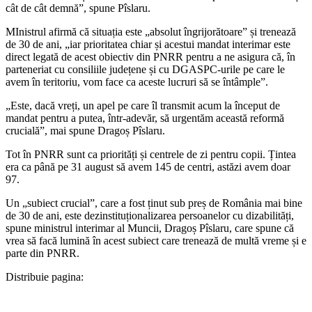
cât de cât demnă”, spune Pîslaru.
MInistrul afirmă că situația este „absolut îngrijorătoare” și trenează
de 30 de ani, „iar prioritatea chiar și acestui mandat interimar este
direct legată de acest obiectiv din PNRR pentru a ne asigura că, în
parteneriat cu consiliile județene și cu DGASPC-urile pe care le
avem în teritoriu, vom face ca aceste lucruri să se întâmple”.
„Este, dacă vreți, un apel pe care îl transmit acum la început de
mandat pentru a putea, într-adevăr, să urgentăm această reformă
crucială”, mai spune Dragoș Pîslaru.
Tot în PNRR sunt ca priorități și centrele de zi pentru copii. Țintea
era ca până pe 31 august să avem 145 de centri, astăzi avem doar
97.
​Un „subiect crucial”, care a fost ținut sub preș de România mai bine
de 30 de ani, este dezinstituționalizarea persoanelor cu dizabilități,
spune ministrul interimar al Muncii, Dragoș Pîslaru, care spune că
vrea să facă lumină în acest subiect care trenează de multă vreme și e
parte din PNRR.
Distribuie pagina: