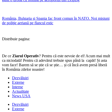
România, Bulgaria şi Spania fac front comun în NATO. Noi misiuni
de poliţie aeriană pe flancul estic
Distribuie pagina:
De ce
Ziarul Operativ
? Pentru că este nevoie de el! Acum mai mult
ca niciodată! Pentru că adevărul trebuie spus până la capăt! Și asta
vom face! Barem să se știe că se știe… și că încă avem presă liberă
în România zilelor noastre!
Dezvăluiri
Externe
Interne
Actualitate
News USA
Dezvăluiri
Externe