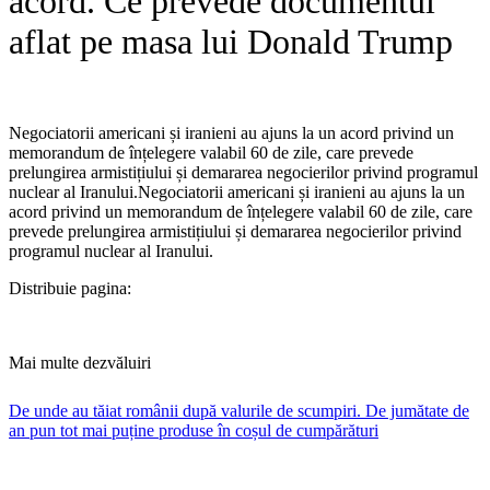
acord. Ce prevede documentul
aflat pe masa lui Donald Trump
Negociatorii americani și iranieni au ajuns la un acord privind un
memorandum de înțelegere valabil 60 de zile, care prevede
prelungirea armistițiului și demararea negocierilor privind programul
nuclear al Iranului.​Negociatorii americani și iranieni au ajuns la un
acord privind un memorandum de înțelegere valabil 60 de zile, care
prevede prelungirea armistițiului și demararea negocierilor privind
programul nuclear al Iranului.
Distribuie pagina:
Mai multe dezvăluiri
De unde au tăiat românii după valurile de scumpiri. De jumătate de
an pun tot mai puține produse în coșul de cumpărături