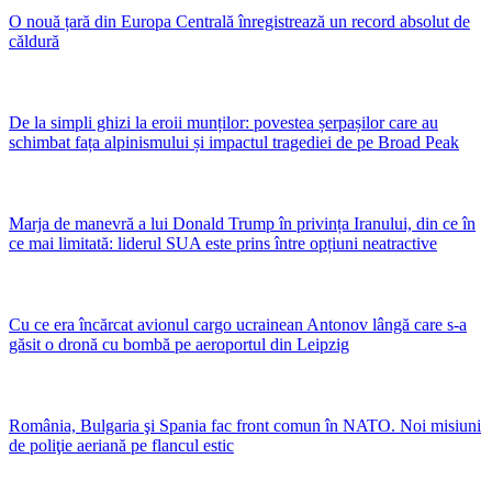
O nouă țară din Europa Centrală înregistrează un record absolut de
căldură
De la simpli ghizi la eroii munților: povestea șerpașilor care au
schimbat fața alpinismului și impactul tragediei de pe Broad Peak
Marja de manevră a lui Donald Trump în privința Iranului, din ce în
ce mai limitată: liderul SUA este prins între opțiuni neatractive
Cu ce era încărcat avionul cargo ucrainean Antonov lângă care s-a
găsit o dronă cu bombă pe aeroportul din Leipzig
România, Bulgaria şi Spania fac front comun în NATO. Noi misiuni
de poliţie aeriană pe flancul estic