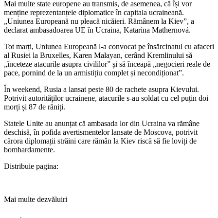
Mai multe state europene au transmis, de asemenea, că își vor
menține reprezentanțele diplomatice în capitala ucraineană.
„Uniunea Europeană nu pleacă nicăieri. Rămânem la Kiev”, a
declarat ambasadoarea UE în Ucraina, Katarína Mathernová.
Tot marți, Uniunea Europeană l-a convocat pe însărcinatul cu afaceri
al Rusiei la Bruxelles, Karen Malayan, cerând Kremlinului să
„înceteze atacurile asupra civililor” și să înceapă „negocieri reale de
pace, pornind de la un armistițiu complet și necondiționat”.
În weekend, Rusia a lansat peste 80 de rachete asupra Kievului.
Potrivit autorităților ucrainene, atacurile s-au soldat cu cel puțin doi
morți și 87 de răniți.
​Statele Unite au anunțat că ambasada lor din Ucraina va rămâne
deschisă, în pofida avertismentelor lansate de Moscova, potrivit
cărora diplomații străini care rămân la Kiev riscă să fie loviți de
bombardamente.
Distribuie pagina:
Mai multe dezvăluiri