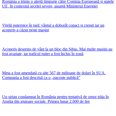
România a trimis o alertă timpurie către Comisia Europeană și statele
UE, în contextul secetei severe, anunță Ministerul Energiei
Vijelii puternice în țară: vântul a doborât copaci și crengi iar un
acoperiș a căzut peste mașini
Acoperiş desprins de vânt la un bloc din Sibiu. Mai multe maşini au
fost avariate, iar traficul rutier a fost închis în zonă
Meta a fost amendată cu alte 567 de milioane de dolari în SUA.
Compania a fost descrisă ca o „pacoste publică”
Un sirian condamnat în România pentru tentativă de omor trăia în
Anglia din ajutoare sociale. Primea lunar 2.000 de lire