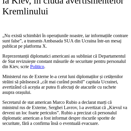
la Kiev, în ciuda avertismentelor
Kremlinului
„Nu există schimbări în operațiunile noastre, iar informațiile contrare
sunt false”, a transmis Ambasada SUA din Ucraina într-un mesaj
publicat pe platforma X.
Reprezentanții diplomatici americani au subliniat că Departamentul
de Stat revizuiește constant măsurile de securitate pentru personalul
din Kiev, scrie
Politico
.
Ministerul rus de Externe le-a cerut luni diplomaților și cetățenilor
străini să părăsească „cât mai curând posibil” capitala Ucrainei,
avertizând că aceștia ar putea fi afectați de atacurile cu rachete
asupra orașului.
Secretarul de stat american Marco Rubio a declarat marți că
ministrul rus de Externe, Serghei Lavrov, l-a avertizat că „Kievul va
deveni un loc foarte periculos”. Rubio a precizat că personalul
diplomatic american a fost informat despre riscurile sporite de
securitate, fără a confirma însă o eventuală evacuare.