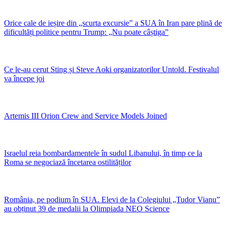
Orice cale de ieșire din „scurta excursie” a SUA în Iran pare plină de
dificultăți politice pentru Trump: „Nu poate câștiga”
Ce le-au cerut Sting și Steve Aoki organizatorilor Untold. Festivalul
va începe joi
Artemis III Orion Crew and Service Models Joined
Israelul reia bombardamentele în sudul Libanului, în timp ce la
Roma se negociază încetarea ostilităților
România, pe podium în SUA. Elevi de la Colegiului „Tudor Vianu”
au obținut 39 de medalii la Olimpiada NEO Science