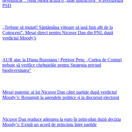
nejustificat”. Nina Stelea acuză o „linie distructivă” și avertizează
PSD
„Trebuie să mutați! Săptămâna viitoare să iasă fum alb de la
Cotroceni”. Mesaj direct pentru Nicușor Dan din PNL după
verdictul Moody’s
AUR atac la Diana Buzoianu | Petrișor Peiu: „Curtea de Conturi
trebuie să verifice cheltuielile pentru Strategia privind
biodiversitatea”
Mesaj puternic al lui Nicușor Dan către partide după verdictul
Moody’s: Renunțați la agendele politice și la discursul electoral
Nicușor Dan readuce aderarea la euro în prim-plan după decizia
Moody’s: Există un acord de principiu între partide