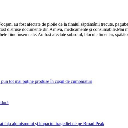
cşani au fost afectate de ploile de la finalul săptămânii trecute, pagube
u fost distruse documente din Arhivă, medicamente şi consumabile.​Mai m
ubele fiind însemnate. Au fost afectate subsolul, blocul alimentar, spălăto
 pun tot mai puține produse în coșul de cumpărături
ldură
bat fața alpinismului și impactul tragediei de pe Broad Peak