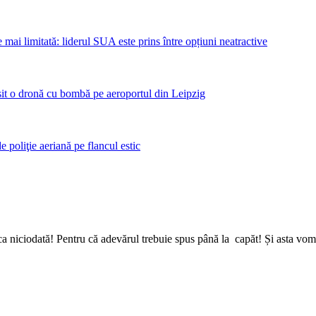
mai limitată: liderul SUA este prins între opțiuni neatractive
sit o dronă cu bombă pe aeroportul din Leipzig
poliţie aeriană pe flancul estic
a niciodată! Pentru că adevărul trebuie spus până la capăt! Și asta vom 