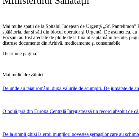
MInisterului Sănătății
Mai multe spaţii de la Spitalul Judeţean de Urgenţă „Sf. Pantelimon” Fo
spălătoria, dar şi săli din blocul operator şi Urgenţă. De asemenea, a
Focşani au fost afectate de ploile de la finalul săptămânii trecute, pag
distruse documente din Arhivă, medicamente şi consumabile.
Distribuie pagina:
Mai multe dezvăluiri
De unde au tăiat românii după valurile de scumpiri. De jumătate de an
O nouă țară din Europa Centrală înregistrează un record absolut de că
De la simpli ghizi la eroii munților: povestea șerpașilor care au schim