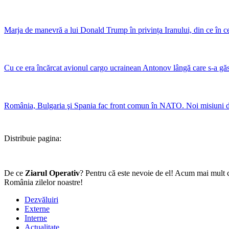
Marja de manevră a lui Donald Trump în privința Iranului, din ce în ce 
Cu ce era încărcat avionul cargo ucrainean Antonov lângă care s-a gă
România, Bulgaria şi Spania fac front comun în NATO. Noi misiuni de 
Distribuie pagina:
De ce
Ziarul Operativ
? Pentru că este nevoie de el! Acum mai mult c
România zilelor noastre!
Dezvăluiri
Externe
Interne
Actualitate