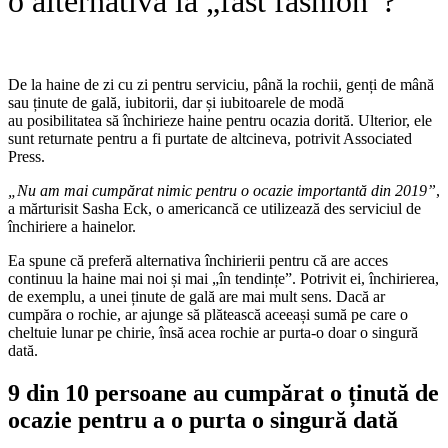
o alternativă la „fast fashion”?
De la haine de zi cu zi pentru serviciu, până la rochii, genți de mână
sau ținute de gală, iubitorii, dar și iubitoarele de modă
au posibilitatea să închirieze haine pentru ocazia dorită. Ulterior, ele
sunt returnate pentru a fi purtate de altcineva, potrivit Associated
Press.
„Nu am mai cumpărat nimic pentru o ocazie importantă din 2019”
,
a mărturisit Sasha Eck, o americancă ce utilizează des serviciul de
închiriere a hainelor.
Ea spune că preferă alternativa închirierii pentru că are acces
continuu la haine mai noi și mai „în tendințe”. Potrivit ei, închirierea,
de exemplu, a unei ținute de gală are mai mult sens. Dacă ar
cumpăra o rochie, ar ajunge să plătească aceeași sumă pe care o
cheltuie lunar pe chirie, însă acea rochie ar purta-o doar o singură
dată.
9 din 10 persoane au cumpărat o ținută de
ocazie pentru a o purta o singură dată