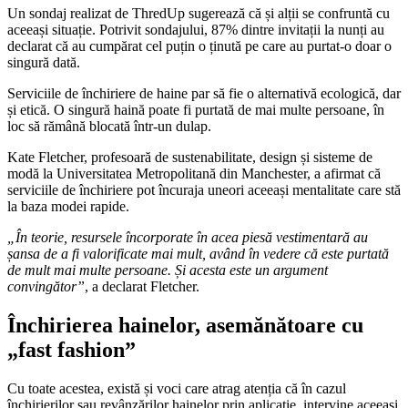
Un sondaj realizat de ThredUp sugerează că și alții se confruntă cu
aceeași situație. Potrivit sondajului, 87% dintre invitații la nunți au
declarat că au cumpărat cel puțin o ținută pe care au purtat-o doar o
singură dată.
Serviciile de închiriere de haine par să fie o alternativă ecologică, dar
și etică. O singură haină poate fi purtată de mai multe persoane, în
loc să rămână blocată într-un dulap.
Kate Fletcher, profesoară de sustenabilitate, design și sisteme de
modă la Universitatea Metropolitană din Manchester, a afirmat că
serviciile de închiriere pot încuraja uneori aceeași mentalitate care stă
la baza modei rapide.
„În teorie, resursele încorporate în acea piesă vestimentară au
șansa de a fi valorificate mai mult, având în vedere că este purtată
de mult mai multe persoane. Și acesta este un argument
convingător”
, a declarat Fletcher.
Închirierea hainelor, asemănătoare cu
„fast fashion”
Cu toate acestea, există și voci care atrag atenția că în cazul
închirierilor sau revânzărilor hainelor prin aplicație, intervine aceeași