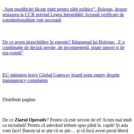
„Sunt modificări făcute țintit pentru plăți politice”. Bolojan, despre
sesizarea la CCR privind Legea Integrității: Această verificare de
constituționalitate este necesară
De ce avem dezechilibre în energie? Răspunsul lui Bolojan: „E o
combinație de decizii greșite, de incompetență, poate uneori și de
rea-voință”
EU ministers leave Global Gateway board seats empty despite
transparency complaints
Distribuie pagina:
De ce
Ziarul Operativ
? Pentru că este nevoie de el! Acum mai mult
ca niciodată! Pentru că adevărul trebuie spus până la capăt! Și asta
vom face! Barem să se știe că se știe… și că încă avem presă liberă