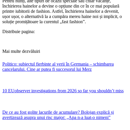
​Pentru nunți, alte tipuri de ocazii speciale sau chiar vacanțe,
închirierea hainelor a devine o opțiune din ce în ce mai populară
printre iubitorii de fashion. Astfel, închirierea hainelor a devenit,
ușor ușor, o alternativă la a cumpăra mereu haine noi și implicit, o
soluție promițătoare la curentul „fast fashion”.
Distribuie pagina:
Mai multe dezvăluiri
Politico: subiectul fierbinte al verii în Germania – schimbarea
cancelarului. Cine ar putea fi succesorul lui Merz
10 EUobserver investigations from 2026 so far you shouldn’t miss
De ce au fost golite lacurile de acumulare? Bolojan explică și
avertizează asupra unui risc major: „Apa n-a luat-o nimeni”