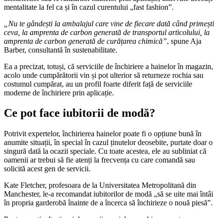
mentalitate la fel ca și în cazul curentului „fast fashion”.
„Nu te gândești la ambalajul care vine de fiecare dată când primești
ceva, la amprenta de carbon generată de transportul articolului, la
amprenta de carbon generată de curățarea chimică”
, spune Aja
Barber, consultantă în sustenabilitate.
Ea a precizat, totuși, că serviciile de închiriere a hainelor în magazin,
acolo unde cumpărătorii vin și pot ulterior să returneze rochia sau
costumul cumpărat, au un profil foarte diferit față de serviciile
moderne de închiriere prin aplicație.
Ce pot face iubitorii de modă?
Potrivit expertelor, închirierea hainelor poate fi o opțiune bună în
anumite situații, în special în cazul ținutelor deosebite, purtate doar o
singură dată la ocazii speciale. Cu toate acestea, ele au subliniat că
oamenii ar trebui să fie atenți la frecvența cu care comandă sau
solicită acest gen de servicii.
Kate Fletcher, profesoara de la Universitatea Metropolitană din
Manchester, le-a recomandat iubitorilor de modă „să se uite mai întâi
în propria garderobă înainte de a încerca să închirieze o nouă piesă”.