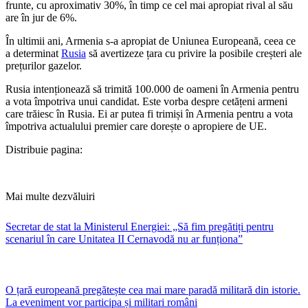
frunte, cu aproximativ 30%, în timp ce cel mai apropiat rival al său
are în jur de 6%.
În ultimii ani, Armenia s-a apropiat de Uniunea Europeană, ceea ce
a determinat
Rusia
să avertizeze țara cu privire la posibile creșteri ale
prețurilor gazelor.
​Rusia intenționează să trimită 100.000 de oameni în Armenia pentru
a vota împotriva unui candidat. Este vorba despre cetățeni armeni
care trăiesc în Rusia. Ei ar putea fi trimiși în Armenia pentru a vota
împotriva actualului premier care dorește o apropiere de UE.
Distribuie pagina:
Mai multe dezvăluiri
Secretar de stat la Ministerul Energiei: „Să fim pregătiți pentru
scenariul în care Unitatea II Cernavodă nu ar funționa”
O țară europeană pregătește cea mai mare paradă militară din istorie.
La eveniment vor participa și militari români