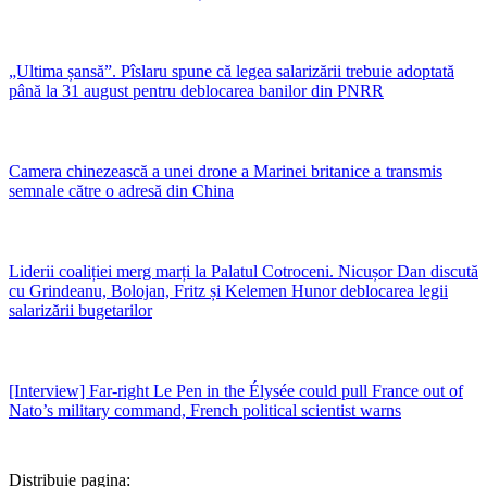
„Ultima șansă”. Pîslaru spune că legea salarizării trebuie adoptată
până la 31 august pentru deblocarea banilor din PNRR
Camera chinezească a unei drone a Marinei britanice a transmis
semnale către o adresă din China
Liderii coaliției merg marți la Palatul Cotroceni. Nicușor Dan discută
cu Grindeanu, Bolojan, Fritz și Kelemen Hunor deblocarea legii
salarizării bugetarilor
[Interview] Far-right Le Pen in the Élysée could pull France out of
Nato’s military command, French political scientist warns
Distribuie pagina: