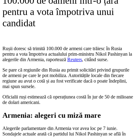
100.000 de oameni într-o țară
pentru a vota împotriva unui
candidat
Rușii doresc să trimită 100.000 de armeni care trăiesc în Rusia
pentru a vota împotriva actualului prim-ministru Nikol Pashinyan la
alegerile din Armenia, raportează
Reuters
, citând surse.
Se pare că regiunile din Rusia au primit solicitări privind grupurile
de armeni pe care le pot mobiliza. Autoritățile locale din fiecare
regiune au avut o cotă și au fost verificate dacă o poate îndeplini,
mai spun sursele.
Oficialii ruși estimează că operațiunea costă în jur de 50 de milioane
de dolari americani.
Armenia: alegeri cu miză mare
Alegerile parlamentare din Armenia vor avea loc pe 7 iunie.
Sondajele actuale arată că partidul lui Nikol Pashinyan se află în