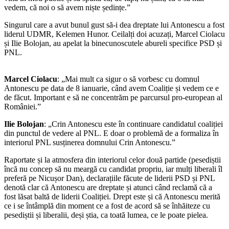
vedem, că noi o să avem niște ședințe.”
Singurul care a avut bunul gust să-i dea dreptate lui Antonescu a fost
liderul UDMR, Kelemen Hunor. Ceilalți doi acuzați, Marcel Ciolacu
și Ilie Bolojan, au apelat la binecunoscutele abureli specifice PSD și
PNL.
Marcel Ciolacu
: „Mai mult ca sigur o să vorbesc cu domnul
Antonescu pe data de 8 ianuarie, când avem Coaliție și vedem ce e
de făcut. Important e să ne concentrăm pe parcursul pro-european al
României.”
Ilie Bolojan
: „Crin Antonescu este în continuare candidatul coaliției
din punctul de vedere al PNL. E doar o problemă de a formaliza în
interiorul PNL susținerea domnului Crin Antonescu.”
Raportate și la atmosfera din interiorul celor două partide (pesediștii
încă nu concep să nu meargă cu candidat propriu, iar mulți liberali îl
preferă pe Nicușor Dan), declarațiile făcute de liderii PSD și PNL
denotă clar că Antonescu are dreptate și atunci când reclamă că a
fost lăsat baltă de liderii Coaliției. Drept este și că Antonescu merită
ce i se întâmplă din moment ce a fost de acord să se înhăiteze cu
pesediștii și liberalii, deși știa, ca toată lumea, ce le poate pielea.