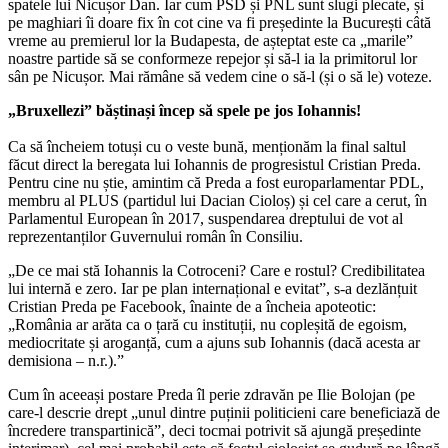
spatele lui Nicușor Dan. Iar cum PSD și PNL sunt slugi plecate, și
pe maghiari îi doare fix în cot cine va fi președinte la București câtă
vreme au premierul lor la Budapesta, de așteptat este ca „marile”
noastre partide să se conformeze repejor și să-l ia la primitorul lor
sân pe Nicușor. Mai rămâne să vedem cine o să-l (și o să le) voteze.
„Bruxellezi” băștinași încep să spele pe jos Iohannis!
Ca să încheiem totuși cu o veste bună, menționăm la final saltul
făcut direct la beregata lui Iohannis de progresistul Cristian Preda.
Pentru cine nu știe, amintim că Preda a fost europarlamentar PDL,
membru al PLUS (partidul lui Dacian Cioloș) și cel care a cerut, în
Parlamentul European în 2017, suspendarea dreptului de vot al
reprezentanților Guvernului român în Consiliu.
„De ce mai stă Iohannis la Cotroceni? Care e rostul? Credibilitatea
lui internă e zero. Iar pe plan internațional e evitat”, s-a dezlănțuit
Cristian Preda pe Facebook, înainte de a încheia apoteotic:
„România ar arăta ca o țară cu instituții, nu copleșită de egoism,
mediocritate și aroganță, cum a ajuns sub Iohannis (dacă acesta ar
demisiona – n.r.).”
Cum în aceeași postare Preda îl perie zdravăn pe Ilie Bolojan (pe
care-l descrie drept „unul dintre puținii politicieni care beneficiază de
încredere transpartinică”, deci tocmai potrivit să ajungă președinte