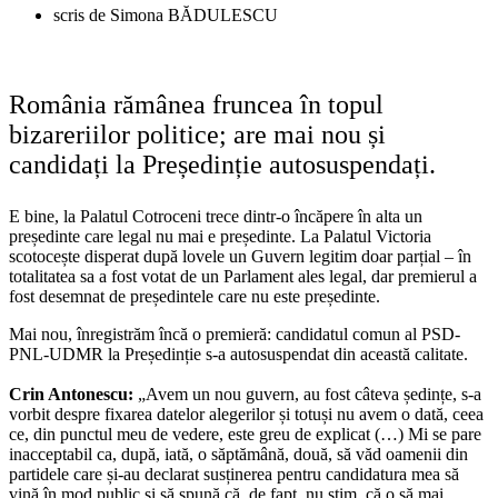
scris de
Simona BĂDULESCU
România rămânea fruncea în topul
bizareriilor politice; are mai nou și
candidați la Președinție autosuspendați.
E bine, la Palatul Cotroceni trece dintr-o încăpere în alta un
președinte care legal nu mai e președinte. La Palatul Victoria
scotocește disperat după lovele un Guvern legitim doar parțial – în
totalitatea sa a fost votat de un Parlament ales legal, dar premierul a
fost desemnat de președintele care nu este președinte.
Mai nou, înregistrăm încă o premieră: candidatul comun al PSD-
PNL-UDMR la Președinție s-a autosuspendat din această calitate.
Crin Antonescu:
„Avem un nou guvern, au fost câteva ședințe, s-a
vorbit despre fixarea datelor alegerilor și totuși nu avem o dată, ceea
ce, din punctul meu de vedere, este greu de explicat (…) Mi se pare
inacceptabil ca, după, iată, o săptămână, două, să văd oamenii din
partidele care și-au declarat susținerea pentru candidatura mea să
vină în mod public și să spună că, de fapt, nu știm, că o să mai