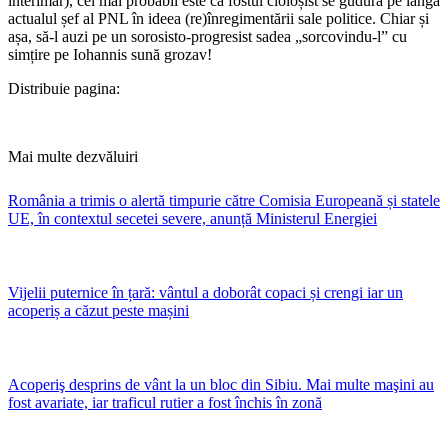
interimar), cel mai probabil este că fostul cioloșist se gudură pe lângă
actualul șef al PNL în ideea (re)înregimentării sale politice. Chiar și
așa, să-l auzi pe un sorosisto-progresist sadea „sorcovindu-l” cu
simțire pe Iohannis sună grozav!
Distribuie pagina:
Mai multe dezvăluiri
România a trimis o alertă timpurie către Comisia Europeană și statele
UE, în contextul secetei severe, anunță Ministerul Energiei
Vijelii puternice în țară: vântul a doborât copaci și crengi iar un
acoperiș a căzut peste mașini
Acoperiş desprins de vânt la un bloc din Sibiu. Mai multe maşini au
fost avariate, iar traficul rutier a fost închis în zonă