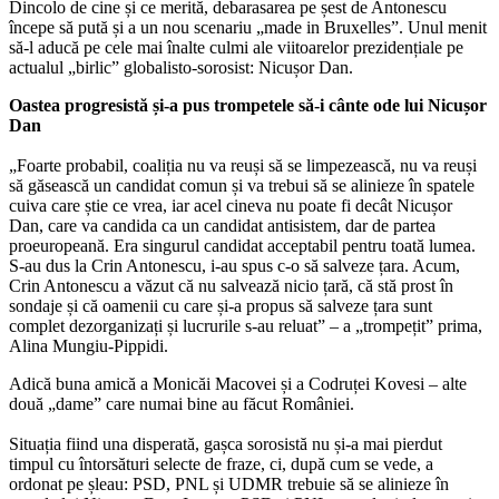
Dincolo de cine și ce merită, debarasarea pe șest de Antonescu
începe să pută și a un nou scenariu „made in Bruxelles”. Unul menit
să-l aducă pe cele mai înalte culmi ale viitoarelor prezidențiale pe
actualul „birlic” globalisto-sorosist: Nicușor Dan.
Oastea progresistă și-a pus trompetele să-i cânte ode lui Nicușor
Dan
„Foarte probabil, coaliția nu va reuși să se limpezească, nu va reuși
să găsească un candidat comun și va trebui să se alinieze în spatele
cuiva care știe ce vrea, iar acel cineva nu poate fi decât Nicușor
Dan, care va candida ca un candidat antisistem, dar de partea
proeuropeană. Era singurul candidat acceptabil pentru toată lumea.
S-au dus la Crin Antonescu, i-au spus c-o să salveze țara. Acum,
Crin Antonescu a văzut că nu salvează nicio țară, că stă prost în
sondaje și că oamenii cu care și-a propus să salveze țara sunt
complet dezorganizați și lucrurile s-au reluat” – a „trompețit” prima,
Alina Mungiu-Pippidi.
Adică buna amică a Monicăi Macovei și a Codruței Kovesi – alte
două „dame” care numai bine au făcut României.
Situația fiind una disperată, gașca sorosistă nu și-a mai pierdut
timpul cu întorsături selecte de fraze, ci, după cum se vede, a
ordonat pe șleau: PSD, PNL și UDMR trebuie să se alinieze în