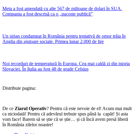
Meta a fost amendată cu alte 567 de milioane de dolari în SUA.
Compania a fost descrisă ca o „pacoste publică”
Un sirian condamnat în România pentru tentativă de omor trăia în
Anglia din ajutoare sociale. Primea lunar 2.000 de lire
Noi recorduri de temperatură în Europa. Cea mai caldă zi din istoria
Slovaciei. În Italia au fost 48 de grade Celsius
Distribuie pagina:
De ce
Ziarul Operativ
? Pentru că este nevoie de el! Acum mai mult
ca niciodată! Pentru că adevărul trebuie spus până la capăt! Și asta
vom face! Barem să se știe că se știe… și că încă avem presă liberă
în România zilelor noastre!