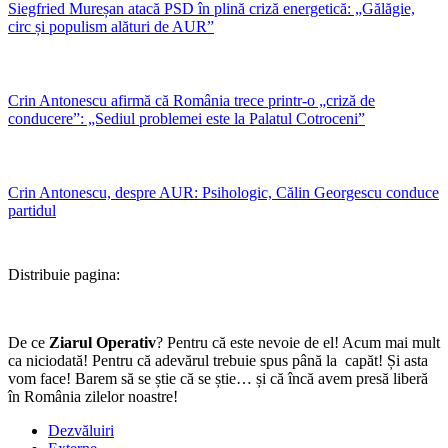
Siegfried Mureșan atacă PSD în plină criză energetică: „Gălăgie,
circ și populism alături de AUR”
Crin Antonescu afirmă că România trece printr-o „criză de
conducere”: „Sediul problemei este la Palatul Cotroceni”
Crin Antonescu, despre AUR: Psihologic, Călin Georgescu conduce
partidul
Distribuie pagina:
De ce
Ziarul Operativ
? Pentru că este nevoie de el! Acum mai mult
ca niciodată! Pentru că adevărul trebuie spus până la capăt! Și asta
vom face! Barem să se știe că se știe… și că încă avem presă liberă
în România zilelor noastre!
Dezvăluiri