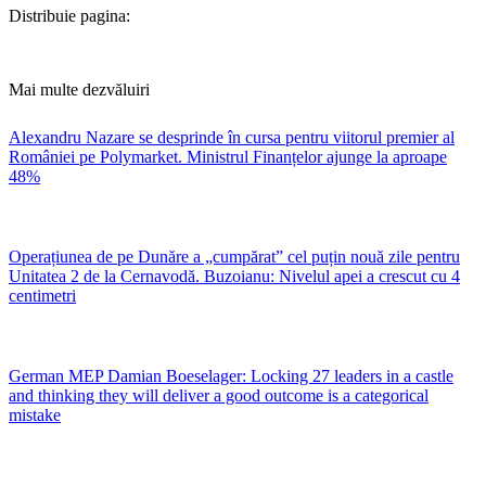
Distribuie pagina:
Mai multe dezvăluiri
Alexandru Nazare se desprinde în cursa pentru viitorul premier al
României pe Polymarket. Ministrul Finanțelor ajunge la aproape
48%
Operațiunea de pe Dunăre a „cumpărat” cel puțin nouă zile pentru
Unitatea 2 de la Cernavodă. Buzoianu: Nivelul apei a crescut cu 4
centimetri
German MEP Damian Boeselager: Locking 27 leaders in a castle
and thinking they will deliver a good outcome is a categorical
mistake