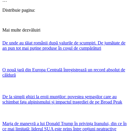
…
Distribuie pagina:
Mai multe dezvăluiri
De unde au tăiat românii după valurile de scumpiri. De jumătate de
an pun tot mai puține produse în coșul de cumpărături
O nouă țară din Europa Centrală înregistrează un record absolut de
căldură
De la simpli ghizi la eroii munților: povestea șerpașilor care au
schimbat fața alpinismului și impactul tragediei de pe Broad Peak
Marja de manevră a lui Donald Trump în privința Iranului, din ce în
ce mai limitată: liderul SUA este prins între opțiuni neatractive