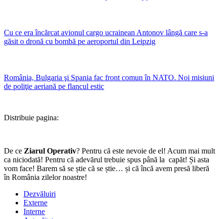
Cu ce era încărcat avionul cargo ucrainean Antonov lângă care s-a
găsit o dronă cu bombă pe aeroportul din Leipzig
România, Bulgaria şi Spania fac front comun în NATO. Noi misiuni
de poliţie aeriană pe flancul estic
Distribuie pagina:
De ce
Ziarul Operativ
? Pentru că este nevoie de el! Acum mai mult
ca niciodată! Pentru că adevărul trebuie spus până la capăt! Și asta
vom face! Barem să se știe că se știe… și că încă avem presă liberă
în România zilelor noastre!
Dezvăluiri
Externe
Interne