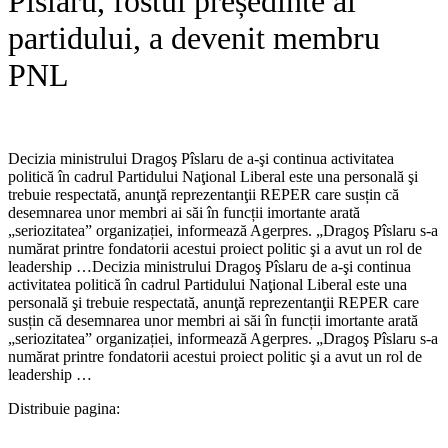
Pîslaru, fostul președinte al
partidului, a devenit membru
PNL
Decizia ministrului Dragoş Pîslaru de a-şi continua activitatea
politică în cadrul Partidului Naţional Liberal este una personală şi
trebuie respectată, anunţă reprezentanţii REPER care susțin că
desemnarea unor membri ai săi în funcții imortante arată
„seriozitatea” organizației, informează Agerpres. „Dragoş Pîslaru s-a
numărat printre fondatorii acestui proiect politic şi a avut un rol de
leadership …​Decizia ministrului Dragoş Pîslaru de a-şi continua
activitatea politică în cadrul Partidului Naţional Liberal este una
personală şi trebuie respectată, anunţă reprezentanţii REPER care
susțin că desemnarea unor membri ai săi în funcții imortante arată
„seriozitatea” organizației, informează Agerpres. „Dragoş Pîslaru s-a
numărat printre fondatorii acestui proiect politic şi a avut un rol de
leadership …
Distribuie pagina: