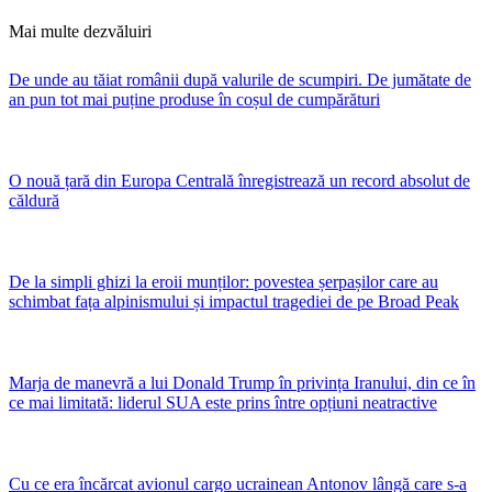
Mai multe dezvăluiri
De unde au tăiat românii după valurile de scumpiri. De jumătate de
an pun tot mai puține produse în coșul de cumpărături
O nouă țară din Europa Centrală înregistrează un record absolut de
căldură
De la simpli ghizi la eroii munților: povestea șerpașilor care au
schimbat fața alpinismului și impactul tragediei de pe Broad Peak
Marja de manevră a lui Donald Trump în privința Iranului, din ce în
ce mai limitată: liderul SUA este prins între opțiuni neatractive
Cu ce era încărcat avionul cargo ucrainean Antonov lângă care s-a