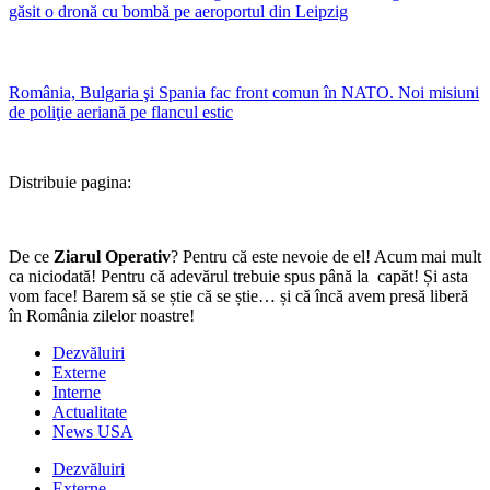
găsit o dronă cu bombă pe aeroportul din Leipzig
România, Bulgaria şi Spania fac front comun în NATO. Noi misiuni
de poliţie aeriană pe flancul estic
Distribuie pagina:
De ce
Ziarul Operativ
? Pentru că este nevoie de el! Acum mai mult
ca niciodată! Pentru că adevărul trebuie spus până la capăt! Și asta
vom face! Barem să se știe că se știe… și că încă avem presă liberă
în România zilelor noastre!
Dezvăluiri
Externe
Interne
Actualitate
News USA
Dezvăluiri
Externe