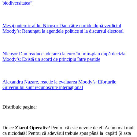
biodiversitatea”
Mesaj puternic al lui Nicușor Dan către partide după verdictul
Moody’s: Renunțați la agendele politice și la discursul electoral
Nicușor Dan readuce aderarea la euro în prim-plan după decizia
Moody’s: Există un acord de principiu între partide
Alexandru Nazare, reacție la evaluarea Moody’s: Eforturile
Guvernului sunt recunoscute internațional
Distribuie pagina:
De ce
Ziarul Operativ
? Pentru că este nevoie de el! Acum mai mult
ca niciodată! Pentru că adevărul trebuie spus până la capăt! Și asta