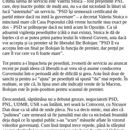
Ultima sirenă de serviciu este Valeriu Stoica – fost președinte PNL
care, deși inactiv politic de mulți ani, nu s-a dat niciodată în lături să
facă ”sistemului” un serviciu. ”PSD îşi semnează certificatul de
partid minor dacă nu intră la guvernare” – a decretat Valeriu Stoica o
minciună mare cât Casa Poporului câtă vreme lucrurile stau exact pe
dos – PSD se prăbușește dacă nu intră acum în Opoziție. Ca să
adoarmă vigilența pesediștilor (câtă o mai exista), Stoica le dă de
înțeles că ei ar putea primi partea leului în viitorul Guvern, asta dacă
vor accepta și ca premier să fie liberalul Ilie Bolojan: ”PSD îl va
accepta într-un final pe Bolojan în funcţia de premier, dar preţul pe
care îl vor cere va fi foarte mare”.
Tot pentru a-i împacheta pe pesediști, zvonerii de serviciu au aruncat
recent pe piață ideea că liberalii n-ar vrea să-și asume conducerea
Guvernului într-o perioadă atât de dificilă și grea. Asta însă doar de
sanchi și pentru a-i ”ajuta” pe pesediștii să spună ”da” mai repede. În
realitate, se știe că, în lipsa unei alte indicații venite de la Macron,
Bolojan este în pole-position pentru scaunul de premier.
Deocamdată, săptămâna nu a debutat grozav, negociatorii PSD,
PNL, UDMR, USR s-au întâlnit, ieri seară la Cotroceni, cu Nicușor
Dan doar ca să aibă de unde pleca. Nu s-a decis nimic, mai ales că
”pulimea” care urmează să fie jumulită mai rău ca niciodată freamătă
deja după ce în spațiul public s-au ”scurs” măsurile aflate în vizorul
viitorilor guvernanți. Cum însă timpul trece repede, până la sfârșitul