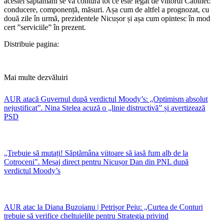
acestei săptămâni se va contura tot ce este legat de viitorul Cabinet:
conducere, componență, măsuri. Așa cum de altfel a prognozat, cu
două zile în urmă, prezidentele Nicușor și așa cum opintesc în mod
cert ”serviciile” în prezent.
Distribuie pagina:
Mai multe dezvăluiri
AUR atacă Guvernul după verdictul Moody’s: „Optimism absolut
nejustificat”. Nina Stelea acuză o „linie distructivă” și avertizează
PSD
„Trebuie să mutați! Săptămâna viitoare să iasă fum alb de la
Cotroceni”. Mesaj direct pentru Nicușor Dan din PNL după
verdictul Moody’s
AUR atac la Diana Buzoianu | Petrișor Peiu: „Curtea de Conturi
trebuie să verifice cheltuielile pentru Strategia privind