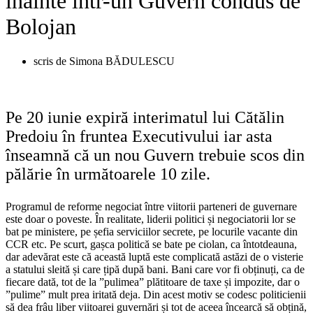
înainte într-un Guvern condus de
Bolojan
scris de
Simona BĂDULESCU
Pe 20 iunie expiră interimatul lui Cătălin
Predoiu în fruntea Executivului iar asta
înseamnă că un nou Guvern trebuie scos din
pălărie în următoarele 10 zile.
Programul de reforme negociat între viitorii parteneri de guvernare
este doar o poveste. În realitate, liderii politici și negociatorii lor se
bat pe ministere, pe șefia serviciilor secrete, pe locurile vacante din
CCR etc. Pe scurt, gașca politică se bate pe ciolan, ca întotdeauna,
dar adevărat este că această luptă este complicată astăzi de o visterie
a statului sleită și care țipă după bani. Bani care vor fi obținuți, ca de
fiecare dată, tot de la ”pulimea” plătitoare de taxe și impozite, dar o
”pulime” mult prea iritată deja. Din acest motiv se codesc politicienii
să dea frâu liber viitoarei guvernări și tot de aceea încearcă să obțină,