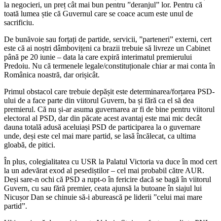
la negocieri, un preț cât mai bun pentru ”deranjul” lor. Pentru că
toată lumea știe că Guvernul care se coace acum este unul de
sacrificiu.
De bunăvoie sau forțați de partide, servicii, ”parteneri” externi, cert
este că ai noștri dâmbovițeni ca brazii trebuie să livreze un Cabinet
până pe 20 iunie – data la care expiră interimatul premierului
Predoiu. Nu că termenele legale/constituționale chiar ar mai conta în
Românica noastră, dar orișicât.
Primul obstacol care trebuie depășit este determinarea/forțarea PSD-
ului de a face parte din viitorul Guvern, ba și fără ca el să dea
premierul. Că nu și-ar asuma guvernarea ar fi de bine pentru viitorul
electoral al PSD, dar din păcate acest avantaj este mai mic decât
dauna totală adusă aceluiași PSD de participarea la o guvernare
unde, deși este cel mai mare partid, se lasă încălecat, ca ultima
gloabă, de pitici.
În plus, colegialitatea cu USR la Palatul Victoria va duce în mod cert
la un adevărat exod al pesediștilor – cel mai probabil către AUR.
Deși sare-n ochi că PSD a rupt-o în fericire dacă se bagă în viitorul
Guvern, cu sau fără premier, ceata ajunsă la butoane în siajul lui
Nicușor Dan se chinuie să-i aburească pe liderii ”celui mai mare
partid”.