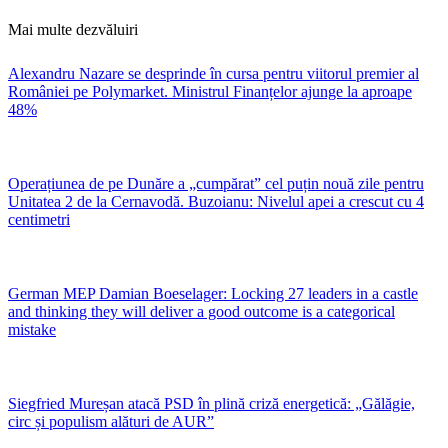
Mai multe dezvăluiri
Alexandru Nazare se desprinde în cursa pentru viitorul premier al
României pe Polymarket. Ministrul Finanțelor ajunge la aproape
48%
Operațiunea de pe Dunăre a „cumpărat” cel puțin nouă zile pentru
Unitatea 2 de la Cernavodă. Buzoianu: Nivelul apei a crescut cu 4
centimetri
German MEP Damian Boeselager: Locking 27 leaders in a castle
and thinking they will deliver a good outcome is a categorical
mistake
Siegfried Mureșan atacă PSD în plină criză energetică: „Gălăgie,
circ și populism alături de AUR”