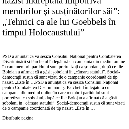
nazist îndreptată împotriva
membrilor și susținătorilor săi”:
„Tehnici ca ale lui Goebbels în
timpul Holocaustului”
PSD a anunțat că va sesiza Consiliul Național pentru Combaterea
Discriminării și Parchetul în legătură cu campania din mediul online
în care membrii partidului sunt portretizați ca șobolani, după ce Ilie
Bolojan a afirmat că a găsit șobolani în „cămara statului”. Social-
democrații susțin că sunt vizați de o campanie coordonată de tip
nazist. „Este în …​PSD a anunțat că va sesiza Consiliul Național
pentru Combaterea Discriminării și Parchetul în legătură cu
campania din mediul online în care membrii partidului sunt
portretizați ca șobolani, după ce Ilie Bolojan a afirmat că a găsit
șobolani în „cămara statului”. Social-democrații susțin că sunt vizați
de o campanie coordonată de tip nazist. „Este în …
Distribuie pagina: