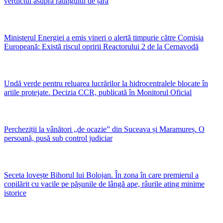
verdictul asupra ratingului de țară
Ministerul Energiei a emis vineri o alertă timpurie către Comisia
Europeană: Există riscul opririi Reactorului 2 de la Cernavodă
Undă verde pentru reluarea lucrărilor la hidrocentralele blocate în
ariile protejate. Decizia CCR, publicată în Monitorul Oficial
Percheziții la vânători „de ocazie” din Suceava și Maramureș. O
persoană, pusă sub control judiciar
Seceta lovește Bihorul lui Bolojan. În zona în care premierul a
copilărit cu vacile pe pășunile de lângă ape, râurile ating minime
istorice