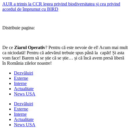
AUR a trimis la CCR legea privind biodiversitatea și cea privind
acordul de împrumut cu BIRD
Distribuie pagina:
De ce
Ziarul Operativ
? Pentru că este nevoie de el! Acum mai mult
ca niciodată! Pentru că adevărul trebuie spus până la capăt! Și asta
vom face! Barem să se știe că se știe… și că încă avem presă liberă
în România zilelor noastre!
Dezvăluiri
Externe
Interne
Actualitate
News USA
Dezvăluiri
Externe
Interne
Actualitate
News USA