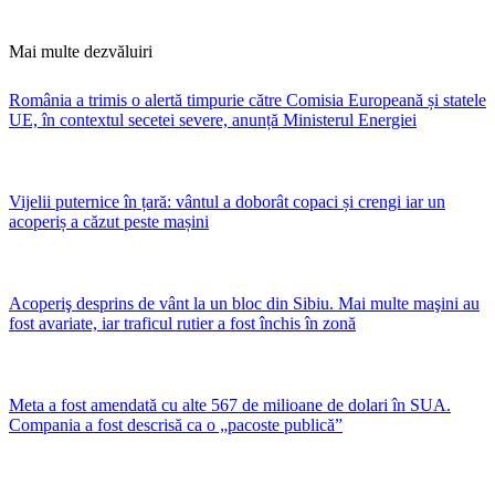
Mai multe dezvăluiri
România a trimis o alertă timpurie către Comisia Europeană și statele
UE, în contextul secetei severe, anunță Ministerul Energiei
Vijelii puternice în țară: vântul a doborât copaci și crengi iar un
acoperiș a căzut peste mașini
Acoperiş desprins de vânt la un bloc din Sibiu. Mai multe maşini au
fost avariate, iar traficul rutier a fost închis în zonă
Meta a fost amendată cu alte 567 de milioane de dolari în SUA.
Compania a fost descrisă ca o „pacoste publică”