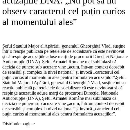
acuzațiile DNA: „Nu pot să nu
observ caracterul cel puțin curios
al momentului ales”
Șeful Statului Major al Apărării, generalul Gheorghiță Vlad, susține
într-o reacție publicată pe rețelelele de socializare că este nevinovat
și că respinge acuzațiile aduse marți de procurorii Direcției Naționale
Anticorupție (DNA). Șeful Armatei Române mai subliniază că
decizia de punere sub acuzare vine „acum, într-un context deosebit
de sensibil și complex la nivel național” și invocă „caracterul cel
puțin curios al momentului ales pentru formularea acuzațiilor”.​Șeful
Statului Major al Apărării, generalul Gheorghiță Vlad, susține într-o
reacție publicată pe rețelelele de socializare că este nevinovat și că
respinge acuzațiile aduse marți de procurorii Direcției Naționale
Anticorupție (DNA). Șeful Armatei Române mai subliniază că
decizia de punere sub acuzare vine „acum, într-un context deosebit
de sensibil și complex la nivel național” și invocă „caracterul cel
puțin curios al momentului ales pentru formularea acuzațiilor”.
Distribuie pagina: