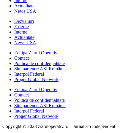
Interne
Actualitate
News USA
Dezvăluiri
Externe
Interne
Actualitate
News USA
Echipa Ziarul Operativ
Contact
Politică de confidențialitate
Site partener: ASI România
Interpol Federal
Proger Global Network
Echipa Ziarul Operativ
Contact
Politică de confidențialitate
Site partener: ASI România
Interpol Federal
Proger Global Network
Copyright © 2023 ziaruloperativ.ro – Jurnalism Independent