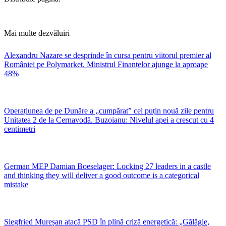
Mai multe dezvăluiri
Alexandru Nazare se desprinde în cursa pentru viitorul premier al
României pe Polymarket. Ministrul Finanțelor ajunge la aproape
48%
Operațiunea de pe Dunăre a „cumpărat” cel puțin nouă zile pentru
Unitatea 2 de la Cernavodă. Buzoianu: Nivelul apei a crescut cu 4
centimetri
German MEP Damian Boeselager: Locking 27 leaders in a castle
and thinking they will deliver a good outcome is a categorical
mistake
Siegfried Mureșan atacă PSD în plină criză energetică: „Gălăgie,