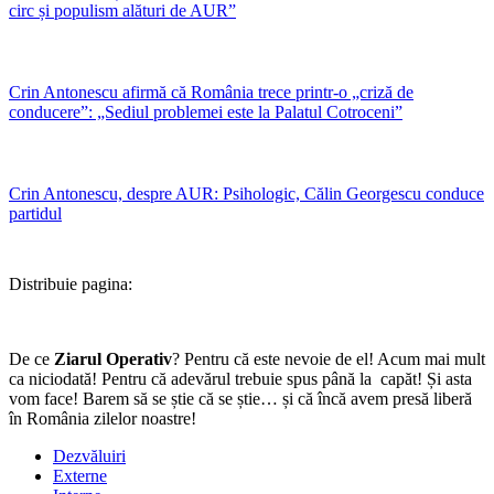
circ și populism alături de AUR”
Crin Antonescu afirmă că România trece printr-o „criză de
conducere”: „Sediul problemei este la Palatul Cotroceni”
Crin Antonescu, despre AUR: Psihologic, Călin Georgescu conduce
partidul
Distribuie pagina:
De ce
Ziarul Operativ
? Pentru că este nevoie de el! Acum mai mult
ca niciodată! Pentru că adevărul trebuie spus până la capăt! Și asta
vom face! Barem să se știe că se știe… și că încă avem presă liberă
în România zilelor noastre!
Dezvăluiri
Externe